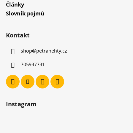
Články
Slovník pojmů
Kontakt
shop
@
petranehty.cz
705937731
Instagram