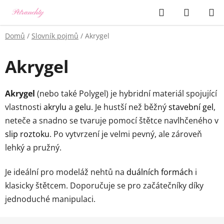
Přejít
Hledat
NÁKUP
na
KOŠÍK
obsah
Domů
/
Slovník pojmů
/
Akrygel
Akrygel
Akrygel
(nebo také Polygel) je hybridní materiál spojující
vlastnosti
akrylu
a
gelu
. Je hustší než běžný
stavební gel
,
neteče a snadno se tvaruje pomocí štětce navlhčeného v
slip roztoku
. Po vytvrzení je velmi pevný, ale zároveň
lehký a pružný.
Je ideální pro modeláž nehtů na
duálních formách
i
klasicky štětcem. Doporučuje se pro začátečníky díky
jednoduché manipulaci.
Z