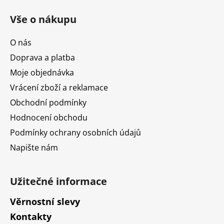
á
Vše o nákupu
p
a
O nás
t
Doprava a platba
í
Moje objednávka
Vrácení zboží a reklamace
Obchodní podmínky
Hodnocení obchodu
Podmínky ochrany osobních údajů
Napište nám
Užitečné informace
Věrnostní slevy
Kontakty