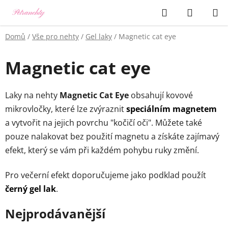
Přejít
Hledat
NÁKUP
na
KOŠÍK
obsah
Domů
/
Vše pro nehty
/
Gel laky
/
Magnetic cat eye
Magnetic cat eye
Laky na nehty
Magnetic Cat Eye
obsahují kovové
mikrovločky, které lze zvýraznit
speciálním magnetem
a vytvořit na jejich povrchu "kočičí oči".
Můžete také
pouze nalakovat bez použití magnetu a získáte zajímavý
efekt, který se vám při každém pohybu ruky změní.
Pro večerní efekt doporučujeme jako podklad použít
černý gel lak
.
Nejprodávanější