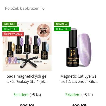
Položek k zobrazení:
6
V
NOVINKA
NOVINKA
ý
HEMA FREE
HEMA FREE
p
DÁREK ZDARMA
i
s
p
r
o
d
u
Sada magnetických gel
Magnetic Cat Eye Gel
laků: "Galaxy Star" (5ks)
lak 12. Lavender Glow
k
+ Magnet 6v1 ZDARMA
5g HEMA Free
t
ů
Skladem
(>5 ks)
Skladem
(>5 ks)
996 Kč
199 Kč