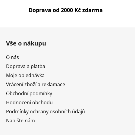
p
Doprava od 2000 Kč zdarma
i
s
u
Z
á
Vše o nákupu
p
a
O nás
t
Doprava a platba
í
Moje objednávka
Vrácení zboží a reklamace
Obchodní podmínky
Hodnocení obchodu
Podmínky ochrany osobních údajů
Napište nám