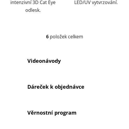
intenzivní 3D Cat Eye
LED/UV vytvrzování.
odlesk.
6
položek celkem
O
v
l
á
Videonávody
d
a
c
í
Dáreček k objednávce
p
r
v
k
Věrnostní program
y
v
ý