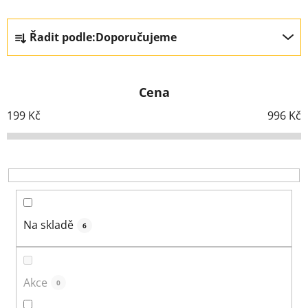
Ř
Řadit podle:
Doporučujeme
a
z
e
Cena
n
í
199
Kč
996
Kč
p
r
o
d
u
k
Na skladě
6
t
ů
Akce
0