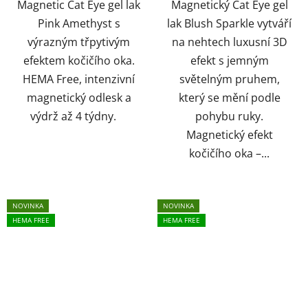
Magnetic Cat Eye gel lak
Magnetický Cat Eye gel
Pink Amethyst s
lak Blush Sparkle vytváří
výrazným třpytivým
na nehtech luxusní 3D
efektem kočičího oka.
efekt s jemným
HEMA Free, intenzivní
světelným pruhem,
magnetický odlesk a
který se mění podle
výdrž až 4 týdny.
pohybu ruky.
Magnetický efekt
kočičího oka –...
NOVINKA
NOVINKA
HEMA FREE
HEMA FREE