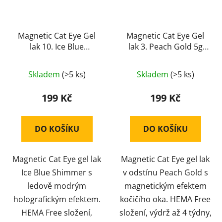
Magnetic Cat Eye Gel
Magnetic Cat Eye Gel
lak 10. Ice Blue
lak 3. Peach Gold 5g
Shimmer 5g HEMA
HEMA Free
Free
Skladem
(>5 ks)
Skladem
(>5 ks)
199 Kč
199 Kč
DO KOŠÍKU
DO KOŠÍKU
Magnetic Cat Eye gel lak
Magnetic Cat Eye gel lak
Ice Blue Shimmer s
v odstínu Peach Gold s
ledově modrým
magnetickým efektem
holografickým efektem.
kočičího oka. HEMA Free
HEMA Free složení,
složení, výdrž až 4 týdny,