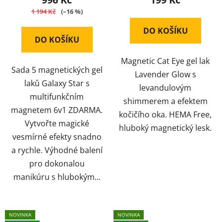
1 194 Kč
(–16 %)
DO KOŠÍKU
DO KOŠÍKU
Magnetic Cat Eye gel lak
Sada 5 magnetických gel
Lavender Glow s
laků Galaxy Star s
levandulovým
multifunkčním
shimmerem a efektem
magnetem 6v1 ZDARMA.
kočičího oka. HEMA Free,
Vytvořte magické
hluboký magnetický lesk.
vesmírné efekty snadno
a rychle. Výhodné balení
pro dokonalou
manikúru s hlubokým...
NOVINKA
NOVINKA