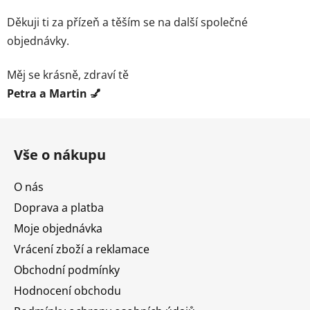
Děkuji ti za přízeň a těším se na další společné
objednávky.
Měj se krásně, zdraví tě
Petra a Martin 💅
Z
á
Vše o nákupu
p
a
O nás
t
Doprava a platba
í
Moje objednávka
Vrácení zboží a reklamace
Obchodní podmínky
Hodnocení obchodu