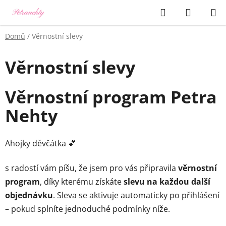
Přejít
Hledat
NÁKUP
na
KOŠÍK
obsah
Domů
/
Věrnostní slevy
Věrnostní slevy
Věrnostní program Petra
Nehty
Ahojky děvčátka 💕
s radostí vám píšu, že jsem pro vás připravila
věrnostní
program
, díky kterému získáte
slevu na každou další
objednávku
. Sleva se aktivuje automaticky po přihlášení
– pokud splníte jednoduché podmínky níže.