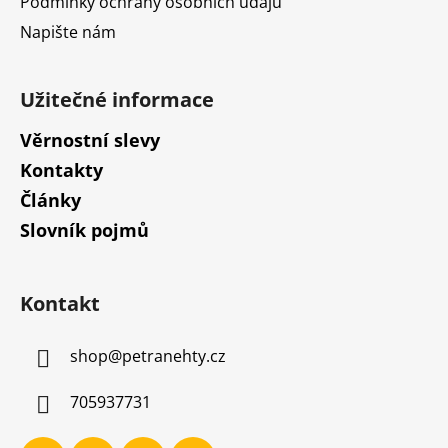
Podmínky ochrany osobních údajů
Napište nám
Užitečné informace
Věrnostní slevy
Kontakty
Články
Slovník pojmů
Kontakt
shop
@
petranehty.cz
705937731