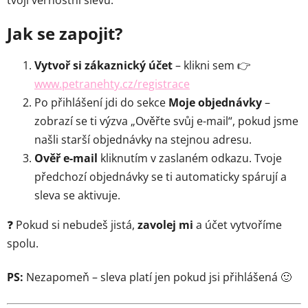
tvoji věrnostní slevu.
Jak se zapojit?
Vytvoř si zákaznický účet
– klikni sem 👉
www.petranehty.cz/registrace
Po přihlášení jdi do sekce
Moje objednávky
–
zobrazí se ti výzva „Ověřte svůj e-mail“, pokud jsme
našli starší objednávky na stejnou adresu.
Ověř e-mail
kliknutím v zaslaném odkazu. Tvoje
předchozí objednávky se ti automaticky spárují a
sleva se aktivuje.
❓ Pokud si nebudeš jistá,
zavolej mi
a účet vytvoříme
spolu.
PS:
Nezapomeň – sleva platí jen pokud jsi přihlášená 🙂