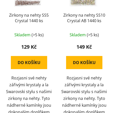
o
u
d
k
u
Zirkony na nehty SS5
Zirkony na nehty SS10
t
Crystal 1440 ks
Crystal AB 1440 ks
k
ů
t
ů
Skladem
(>5 ks)
Skladem
(>5 ks)
129 Kč
149 Kč
DO KOŠÍKU
DO KOŠÍKU
Rozjasni své nehty
Rozjasni své nehty
zářivými krystaly a la
zářivými krystaly a la
Swarovski stylu s našimi
Swarovski stylu s našimi
zirkony na nehty. Tyto
zirkony na nehty. Tyto
nádherné kamínky jsou
nádherné kamínky jsou
dokonalým doplňkem
dokonalým doplňkem