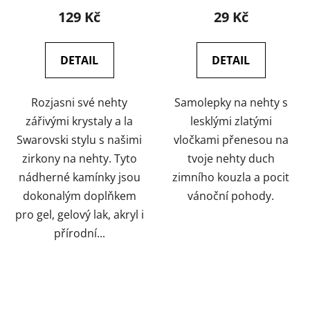
129 Kč
29 Kč
DETAIL
DETAIL
Rozjasni své nehty
Samolepky na nehty s
zářivými krystaly a la
lesklými zlatými
Swarovski stylu s našimi
vločkami přenesou na
zirkony na nehty. Tyto
tvoje nehty duch
nádherné kamínky jsou
zimního kouzla a pocit
dokonalým doplňkem
vánoční pohody.
pro gel, gelový lak, akryl i
přírodní...