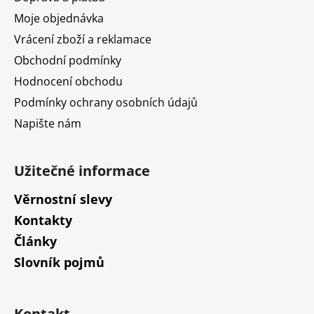
í
p
r
Moje objednávka
v
Vrácení zboží a reklamace
k
Obchodní podmínky
y
v
Hodnocení obchodu
ý
Podmínky ochrany osobních údajů
p
Napište nám
i
s
u
Užitečné informace
Věrnostní slevy
Kontakty
Články
Slovník pojmů
Kontakt