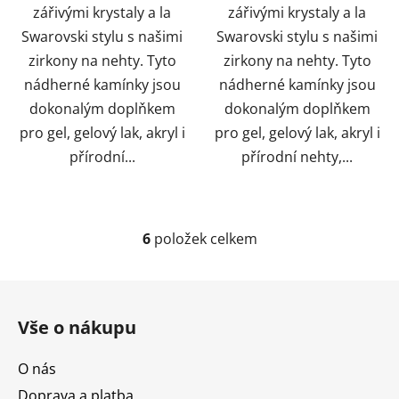
zářivými krystaly a la
zářivými krystaly a la
Swarovski stylu s našimi
Swarovski stylu s našimi
zirkony na nehty. Tyto
zirkony na nehty. Tyto
nádherné kamínky jsou
nádherné kamínky jsou
dokonalým doplňkem
dokonalým doplňkem
pro gel, gelový lak, akryl i
pro gel, gelový lak, akryl i
přírodní...
přírodní nehty,...
6
položek celkem
O
v
l
Z
á
á
d
Vše o nákupu
p
a
a
c
O nás
t
í
Doprava a platba