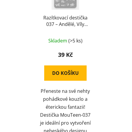
o
u
d
k
u
Razítkovací destička
t
037 – Andělé, Víly
k
ů
(Stamping)
t
ů
Skladem
(>5 ks)
39 Kč
DO KOŠÍKU
Přeneste na své nehty
pohádkové kouzlo a
éterickou fantazii!
Destička MouTeen-037
je ideální pro vytvoření
nebeského designu