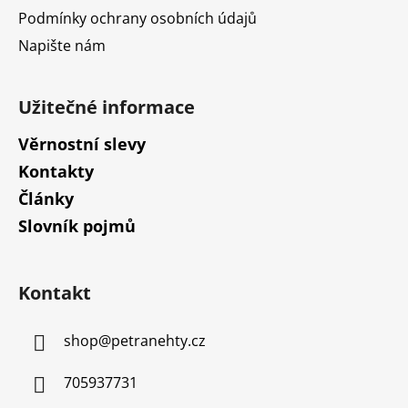
ý
Podmínky ochrany osobních údajů
p
Napište nám
i
s
u
Užitečné informace
Věrnostní slevy
Kontakty
Články
Slovník pojmů
Kontakt
shop
@
petranehty.cz
705937731