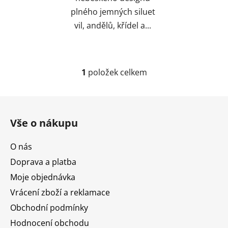
plného jemných siluet
vil, andělů, křídel a...
1
položek celkem
O
v
l
Z
á
á
d
Vše o nákupu
p
a
a
c
O nás
t
í
Doprava a platba
í
p
r
Moje objednávka
v
Vrácení zboží a reklamace
k
Obchodní podmínky
y
v
Hodnocení obchodu