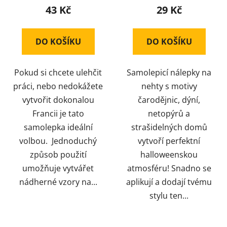
43 Kč
29 Kč
DO KOŠÍKU
DO KOŠÍKU
Pokud si chcete ulehčit
Samolepicí nálepky na
práci, nebo nedokážete
nehty s motivy
vytvořit dokonalou
čarodějnic, dýní,
Francii je tato
netopýrů a
samolepka ideální
strašidelných domů
volbou. Jednoduchý
vytvoří perfektní
způsob použití
halloweenskou
umožňuje vytvářet
atmosféru! Snadno se
nádherné vzory na...
aplikují a dodají tvému
stylu ten...