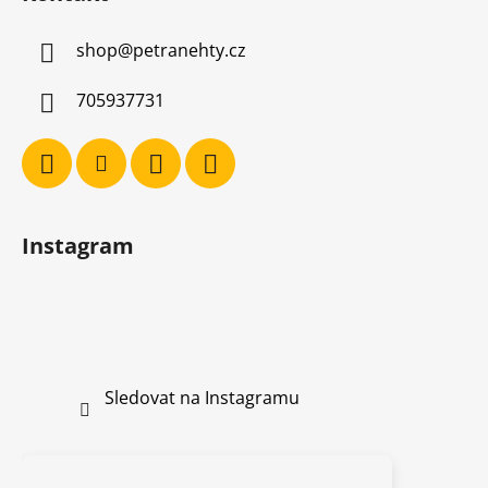
shop
@
petranehty.cz
705937731
Instagram
Sledovat na Instagramu