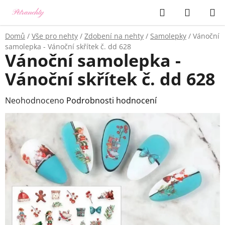
Přejít
Hledat
NÁKUP
na
KOŠÍK
obsah
Domů
/
Vše pro nehty
/
Zdobení na nehty
/
Samolepky
/
Vánoční
samolepka - Vánoční skřítek č. dd 628
Vánoční samolepka -
Vánoční skřítek č. dd 628
Průměrné
Neohodnoceno
Podrobnosti hodnocení
hodnocení
produktu
je
0,0
z
5
hvězdiček.