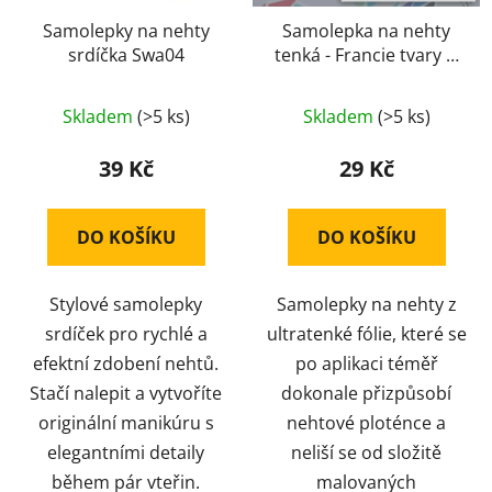
Samolepky na nehty
Samolepka na nehty
srdíčka Swa04
tenká - Francie tvary č.
2035
Skladem
(>5 ks)
Skladem
(>5 ks)
39 Kč
29 Kč
DO KOŠÍKU
DO KOŠÍKU
Stylové samolepky
Samolepky na nehty z
srdíček pro rychlé a
ultratenké fólie, které se
efektní zdobení nehtů.
po aplikaci téměř
Stačí nalepit a vytvoříte
dokonale přizpůsobí
originální manikúru s
nehtové ploténce a
elegantními detaily
neliší se od složitě
během pár vteřin.
malovaných