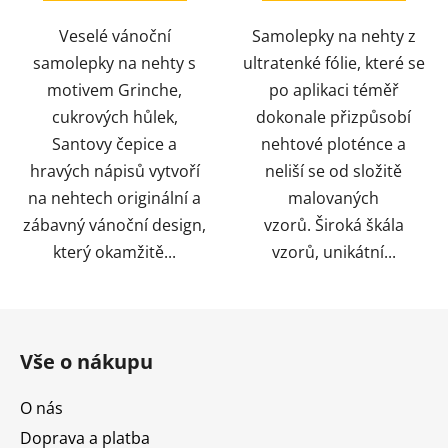
Veselé vánoční
Samolepky na nehty z
samolepky na nehty s
ultratenké fólie, které se
motivem Grinche,
po aplikaci téměř
cukrových hůlek,
dokonale přizpůsobí
Santovy čepice a
nehtové ploténce a
hravých nápisů vytvoří
neliší se od složitě
na nehtech originální a
malovaných
zábavný vánoční design,
vzorů. Široká škála
který okamžitě...
vzorů, unikátní...
Z
á
Vše o nákupu
p
a
O nás
t
Doprava a platba