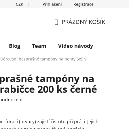
CZK
Přihlášení
Registrace
Hodnocení obchodu
Podmínky ochrany osobních údajů
PRÁZDNÝ KOŠÍK
NÁKUPNÍ
KOŠÍK
Blog
Team
Video návody
Děrování bezprašné tampóny na nehty 5x5 v
zprašné tampóny na
rabičce 200 ks černé
 hodnocení
orací (otvory) zajistí čistotu při práci. Jejich