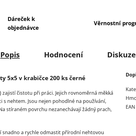
Dáreček k
Věrnostní pro
objednávce
Popis
Hodnocení
Diskuze
Dop
y 5x5 v krabičce 200 ks černé
Kate
zajistí čistotu při práci. Jejich rovnoměrná měkká
Hmo
ci s nehtem. Jsou nejen pohodlné na používání,
EAN
. Na stíraném povrchu nezanechávají žádný prach,
 snadno a rychle odmastit přírodní nehtovou