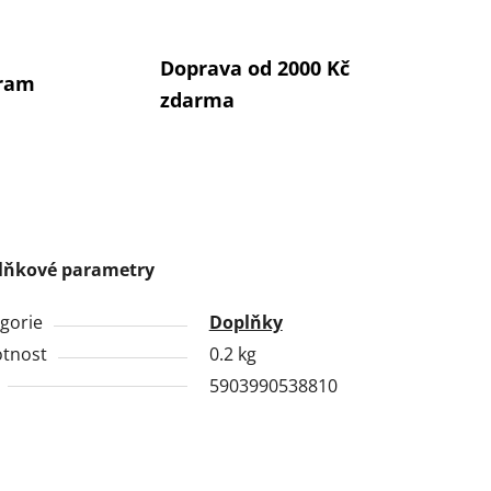
Doprava od 2000 Kč
gram
zdarma
lňkové parametry
gorie
Doplňky
tnost
0.2 kg
5903990538810