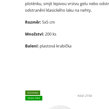
ploténku, smýt lepivou vrstvu gelu nebo odstra
odstranění klasického laku na nehty.
Rozměr:
5x5 cm
Množství:
200 ks
Balení:
plastová krabička
NOVINKA
Kód:
2154
HEMA FREE