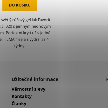
DO KOŠÍKU
 světlý růžový gel lak Favorit
ic č. 020 s jemným neonovým
m. Perfektní krytí už v jedné
ě, HEMA free a s výdrží až 4
týdny.
Užitečné informace
Věrnostní slevy
Kontakty
Články