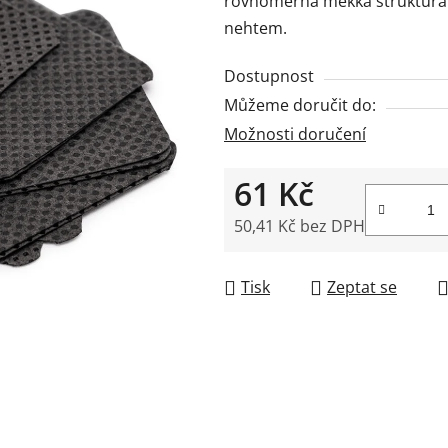
rovnoměrná měkká struktura a
0,0
nehtem.
z
5
Dostupnost
hvězdiček.
Můžeme doručit do:
Možnosti doručení
61 Kč
50,41 Kč bez DPH
Měrná cena:
Tisk
Zeptat se