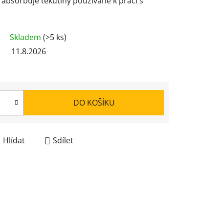
bsorbuje tekutiny používané k práci s
Skladem
(>5 ks)
11.8.2026
DO KOŠÍKU
Hlídat
Sdílet