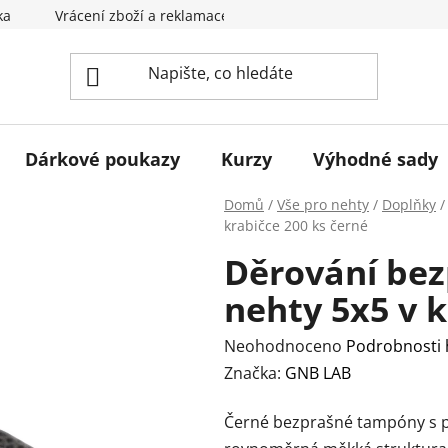
ka
Vrácení zboží a reklamace
Obchodní podmínky
Dárkové poukazy
Kurzy
Výhodné sady
Domů
/
Vše pro nehty
/
Doplňky
/
krabičce 200 ks černé
Děrování be
nehty 5x5 v k
Průměrné
Neohodnoceno
Podrobnosti
hodnocení
Značka:
GNB LAB
produktu
Černé bezprašné tampóny s perf
je