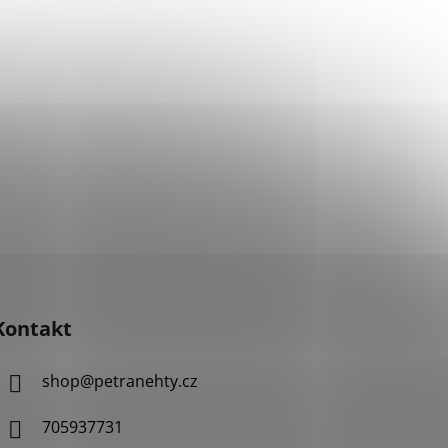
Kontakt
shop
@
petranehty.cz
705937731