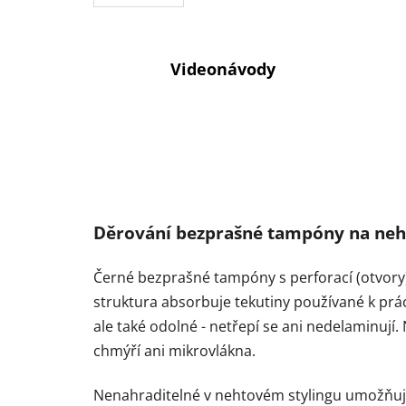
Videonávody
Děrování bezprašné tampóny na neht
Černé bezprašné tampóny s perforací (otvory) 
struktura absorbuje tekutiny používané k prá
ale také odolné - netřepí se ani nedelaminují
chmýří ani mikrovlákna.
Nenahraditelné v nehtovém stylingu umožňují