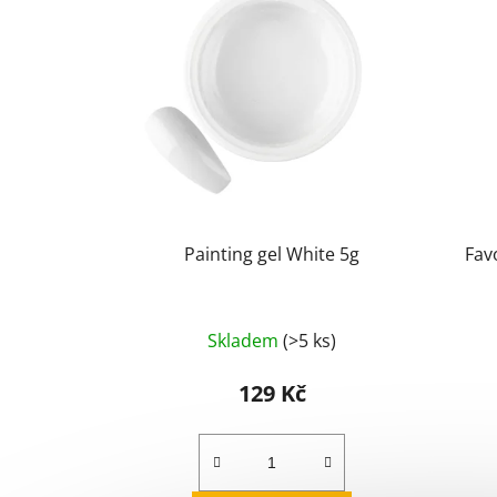
Painting gel White 5g
Favo
Průměrné
Skladem
(>5 ks)
hodnocení
produktu
129 Kč
je
5,0
z