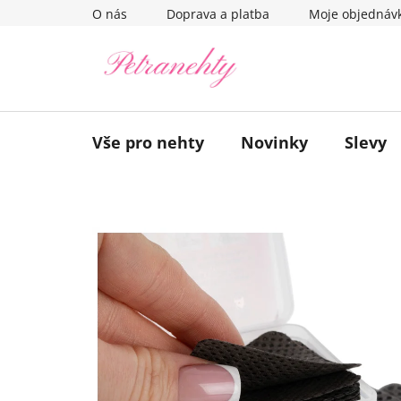
Přejít
O nás
Doprava a platba
Moje objednáv
na
obsah
Vše pro nehty
Novinky
Slevy