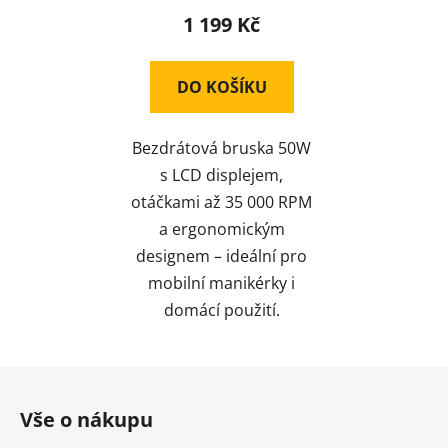
produktu
1 199 Kč
je
4,0
DO KOŠÍKU
z
5
Bezdrátová bruska 50W
hvězdiček.
s LCD displejem,
otáčkami až 35 000 RPM
a ergonomickým
designem – ideální pro
mobilní manikérky i
domácí použití.
Z
á
Vše o nákupu
p