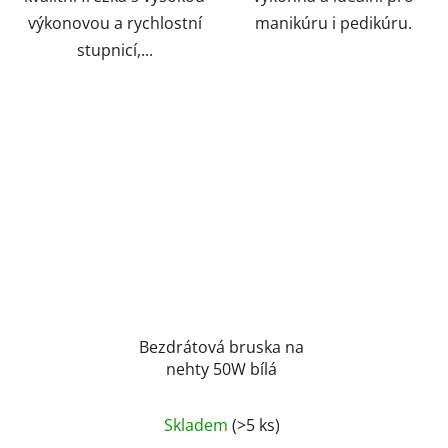
výkonovou a rychlostní
manikúru i pedikúru.
stupnicí,...
Bezdrátová bruska na
nehty 50W bílá
Průměrné
Skladem
(>5 ks)
hodnocení