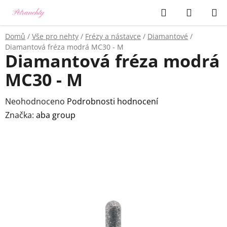
Přejít
Hledat
NÁKUP
na
KOŠÍK
obsah
Domů
/
Vše pro nehty
/
Frézy a nástavce
/
Diamantové
/
Diamantová fréza modrá MC30 - M
Diamantová fréza modrá
MC30 - M
Průměrné
Neohodnoceno
Podrobnosti hodnocení
hodnocení
Značka:
aba group
produktu
je
0,0
z
5
hvězdiček.