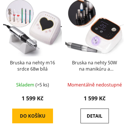
Bruska na nehty m16
Bruska na nehty 50W
srdce 68w bílá
na manikúru a
pedikúru bílá 45 000
/ot 113
Skladem
(>5 ks)
Momentálně nedostupné
1 599 Kč
1 599 Kč
DO KOŠÍKU
DETAIL