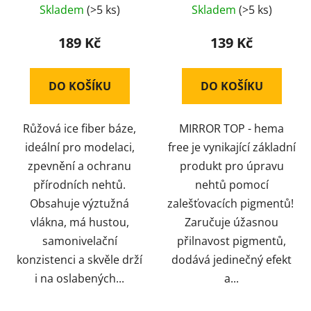
Skladem
(>5 ks)
Skladem
(>5 ks)
hodnocení
hodnocení
produktu
produktu
189 Kč
139 Kč
je
je
5,0
5,0
DO KOŠÍKU
DO KOŠÍKU
z
z
5
5
Růžová ice fiber báze,
MIRROR TOP - hema
hvězdiček.
hvězdiček.
ideální pro modelaci,
free je vynikající základní
zpevnění a ochranu
produkt pro úpravu
přírodních nehtů.
nehtů pomocí
Obsahuje výztužná
zalešťovacích pigmentů!
vlákna, má hustou,
Zaručuje úžasnou
samonivelační
přilnavost pigmentů,
konzistenci a skvěle drží
dodává jedinečný efekt
i na oslabených...
a...