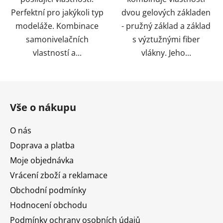
Perfektní pro jakýkoli typ
dvou gelových základen
modeláže. Kombinace
- pružný základ a základ
samonivelačních
s výztužnými fiber
vlastností a...
vlákny. Jeho...
Z
á
Vše o nákupu
p
a
O nás
t
Doprava a platba
í
Moje objednávka
Vrácení zboží a reklamace
Obchodní podmínky
Hodnocení obchodu
Podmínky ochrany osobních údajů