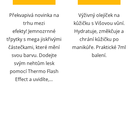
5
Překvapivá novinka na
Výživný olejíček na
hvězdiček.
trhu mezi
kůžičku s Višovou vůní.
efekty! Jemnozrnné
Hydratuje, změkčuje a
třpytky s mega jiskřivými
chrání kůžičku po
částečkami, které mění
manikúře. Praktické 7ml
svou barvu. Dodejte
balení.
svým nehtům lesk
pomocí Thermo Flash
Effect a uvidíte,...