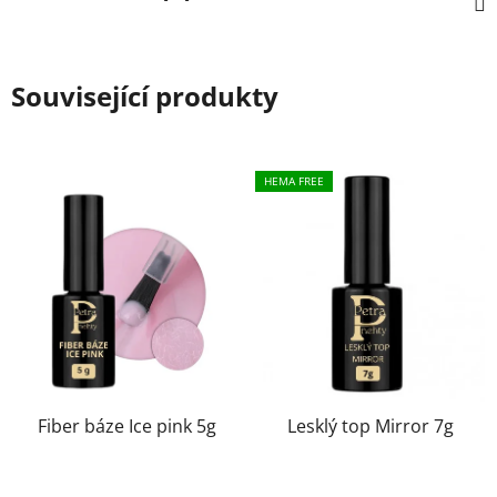
Související produkty
HEMA FREE
Fiber báze Ice pink 5g
Lesklý top Mirror 7g
Průměrné
Průměrné