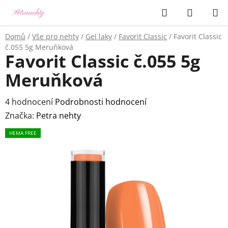
Přejít
Hledat
NÁKUP
na
KOŠÍK
obsah
Domů
/
Vše pro nehty
/
Gel laky
/
Favorit Classic
/
Favorit Classic
č.055 5g Meruňková
Favorit Classic č.055 5g
Meruňková
Průměrné
4 hodnocení
Podrobnosti hodnocení
hodnocení
Značka:
Petra nehty
produktu
HEMA FREE
je
5,0
z
5
hvězdiček.