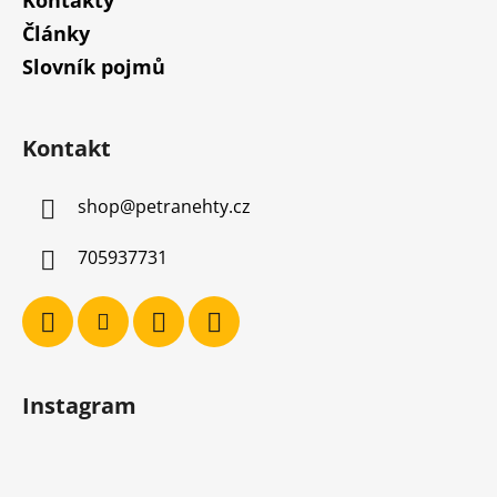
Články
Slovník pojmů
Kontakt
shop
@
petranehty.cz
705937731
Instagram