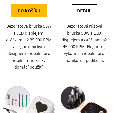
4,0
DO KOŠÍKU
DETAIL
z
5
Bezdrátová bruska 50W
Bezdrátová růžová
hvězdiček.
s LCD displejem,
bruska 50W s LCD
otáčkami až 35 000 RPM
displejem a otáčkami až
a ergonomickým
45 000 RPM. Elegantní,
designem – ideální pro
výkonná a ideální pro
mobilní manikérky i
manikúru i pedikúru.
domácí použití.