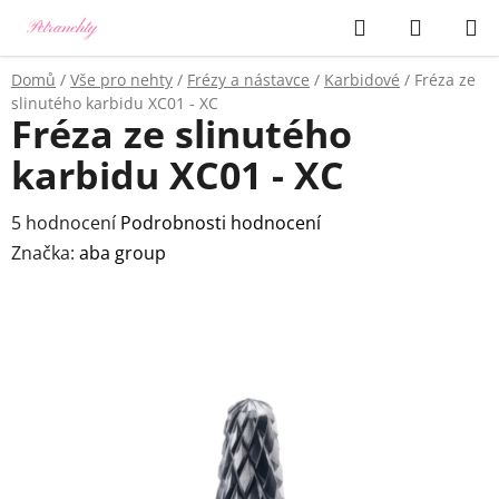
Přejít
Hledat
NÁKUP
na
KOŠÍK
obsah
Domů
/
Vše pro nehty
/
Frézy a nástavce
/
Karbidové
/
Fréza ze
slinutého karbidu XC01 - XC
Fréza ze slinutého
karbidu XC01 - XC
Průměrné
5 hodnocení
Podrobnosti hodnocení
hodnocení
Značka:
aba group
produktu
je
5,0
z
5
hvězdiček.