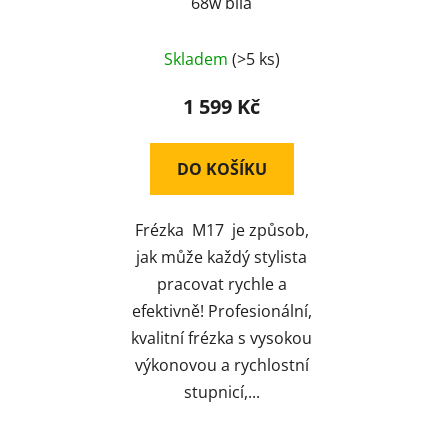
68w bílá
Průměrné
Skladem
(>5 ks)
hodnocení
produktu
1 599 Kč
je
5,0
DO KOŠÍKU
z
5
Frézka M17 je způsob,
hvězdiček.
jak může každý stylista
pracovat rychle a
efektivně! Profesionální,
kvalitní frézka s vysokou
výkonovou a rychlostní
stupnicí,...