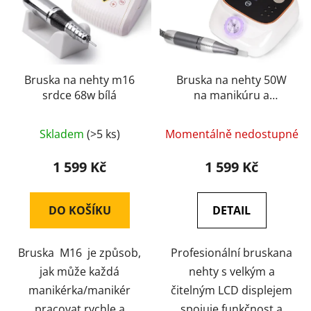
Bruska na nehty m16
Bruska na nehty 50W
srdce 68w bílá
na manikúru a
pedikúru bílá 45 000
/ot 113
Skladem
(>5 ks)
Momentálně nedostupné
1 599 Kč
1 599 Kč
DO KOŠÍKU
DETAIL
Bruska M16 je způsob,
Profesionální bruskana
jak může každá
nehty s velkým a
manikérka/manikér
čitelným LCD displejem
pracovat rychle a
spojuje funkčnost a