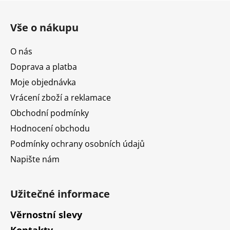
Z
á
Vše o nákupu
p
a
O nás
t
Doprava a platba
í
Moje objednávka
Vrácení zboží a reklamace
Obchodní podmínky
Hodnocení obchodu
Podmínky ochrany osobních údajů
Napište nám
Užitečné informace
Věrnostní slevy
Kontakty