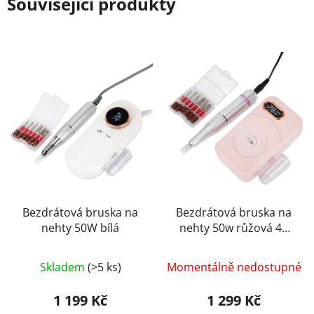
Související produkty
Bezdrátová bruska na
Bezdrátová bruska na
nehty 50W bílá
nehty 50w růžová 45
000 /ot
Průměrné
Skladem
(>5 ks)
Momentálně nedostupné
hodnocení
produktu
1 199 Kč
1 299 Kč
je