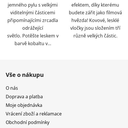
jemného pylu s velkými
efektem, díky kterému
viditelnými částicemi
budete zářit jako filmová
připomínajícími zrcadla
hvězda! Kovové, lesklé
odrážející
vločky jsou složením tří
světlo. Potěšte leskem v
různě velkých částic.
barvě kobaltu v...
Z
á
Vše o nákupu
p
a
O nás
t
Doprava a platba
í
Moje objednávka
Vrácení zboží a reklamace
Obchodní podmínky