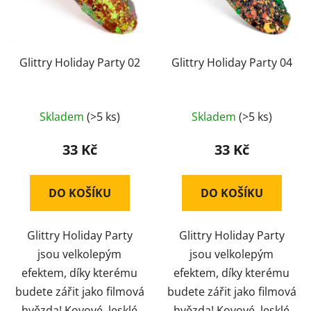
Glittry Holiday Party 02
Glittry Holiday Party 04
Skladem
(>5 ks)
Skladem
(>5 ks)
33 Kč
33 Kč
DO KOŠÍKU
DO KOŠÍKU
Glittry Holiday Party
Glittry Holiday Party
jsou velkolepým
jsou velkolepým
efektem, díky kterému
efektem, díky kterému
budete zářit jako filmová
budete zářit jako filmová
hvězda! Kovové, lesklé
hvězda! Kovové, lesklé