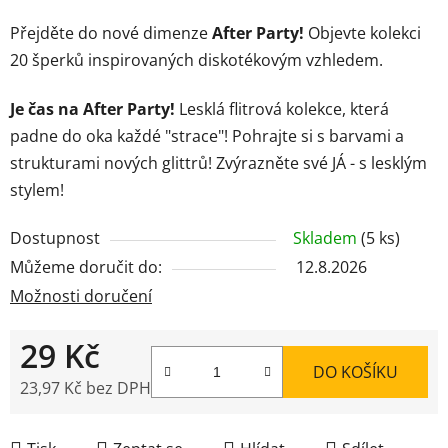
Přejděte do nové dimenze
After Party!
Objevte kolekci
20 šperků inspirovaných diskotékovým vzhledem.
Je čas na After Party!
Lesklá flitrová kolekce, která
padne do oka každé "strace"! Pohrajte si s barvami a
strukturami nových glittrů! Zvýrazněte své JÁ - s lesklým
stylem!
Dostupnost
Skladem
(5 ks)
Můžeme doručit do:
12.8.2026
Možnosti doručení
29 Kč
DO KOŠÍKU
23,97 Kč bez DPH
Měrná cena: