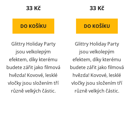
33 Kč
33 Kč
DO KOŠÍKU
DO KOŠÍKU
Glittry Holiday Party
Glittry Holiday Party
jsou velkolepým
jsou velkolepým
efektem, díky kterému
efektem, díky kterému
budete zářit jako filmová
budete zářit jako filmová
hvězda! Kovové, lesklé
hvězda! Kovové, lesklé
vločky jsou složením tří
vločky jsou složením tří
různě velkých částic.
různě velkých částic.