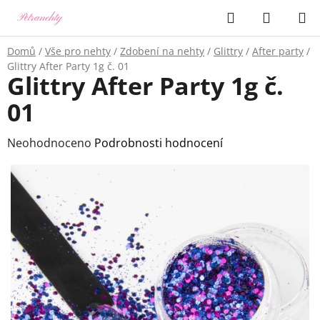
Přejít
Hledat
NÁKUP
na
KOŠÍK
obsah
Domů
/
Vše pro nehty
/
Zdobení na nehty
/
Glittry
/
After party
/
Glittry After Party 1g č. 01
Glittry After Party 1g č.
01
Průměrné
Neohodnoceno
Podrobnosti hodnocení
hodnocení
produktu
je
0,0
z
5
hvězdiček.