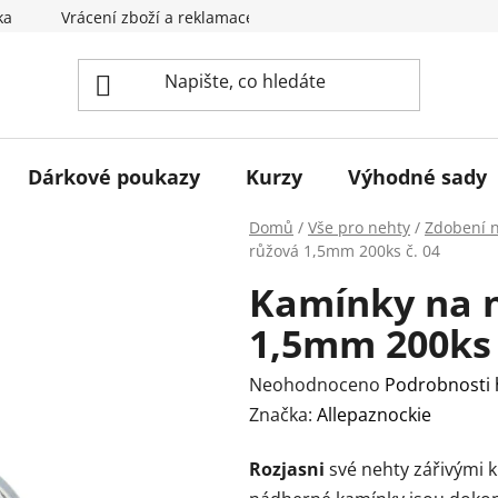
ka
Vrácení zboží a reklamace
Obchodní podmínky
Dárkové poukazy
Kurzy
Výhodné sady
Domů
/
Vše pro nehty
/
Zdobení 
růžová 1,5mm 200ks č. 04
Kamínky na n
1,5mm 200ks 
Průměrné
Neohodnoceno
Podrobnosti
hodnocení
Značka:
Allepaznockie
produktu
Rozjasni
své nehty zářivými k
je