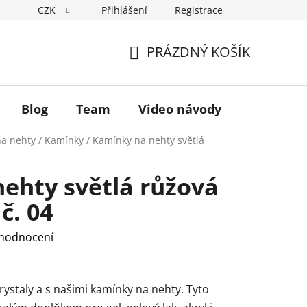
CZK
Přihlášení
Registrace
Hodnocení obchodu
Podmínky ochrany osobních údajů
PRÁZDNÝ KOŠÍK
NÁKUPNÍ
KOŠÍK
Blog
Team
Video návody
na nehty
/
Kamínky
/
Kamínky na nehty světlá
ehty světlá růžová
č. 04
 hodnocení
rystaly a s našimi kamínky na nehty. Tyto