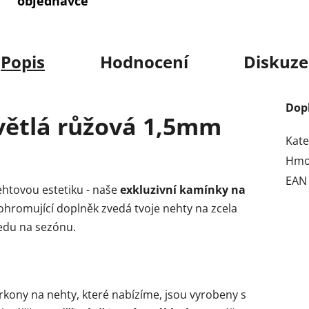
objednávce
Popis
Hodnocení
Diskuze
Dop
větlá růžová 1,5mm
Kate
Hmo
EAN
ehtovou estetiku - naše
exkluzivní kamínky na
 ohromující doplněk zvedá tvoje nehty na zcela
ledu na sezónu.
rkony na nehty, které nabízíme, jsou vyrobeny s