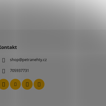
Kontakt
shop
@
petranehty.cz
705937731