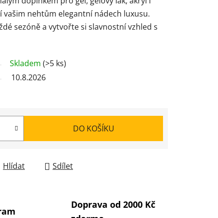
lým doplňkem pro gel, gelový lak, akryl i
jí vašim nehtům elegantní nádech luxusu.
ždé sezóně a vytvořte si slavnostní vzhled s
Skladem
(>5 ks)
10.8.2026
DO KOŠÍKU
Hlídat
Sdílet
Doprava od 2000 Kč
gram