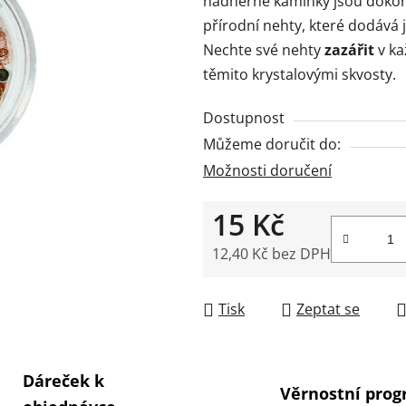
nádherné kamínky jsou dokona
0,0
přírodní nehty, které dodává 
z
Nechte své nehty
zazářit
v ka
5
těmito krystalovými skvosty.
hvězdiček.
Dostupnost
Můžeme doručit do:
Možnosti doručení
15 Kč
12,40 Kč bez DPH
Měrná cena:
Tisk
Zeptat se
Dáreček k
Věrnostní pro