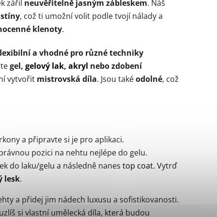
k zářil
neuvěřitelně jasným zábleskem
. Náš
dstíny
, což ti umožní volit podle tvojí nálady a
hocenné klenoty
.
flexibilní a vhodné pro různé techniky
ete
gel,
gelový lak
,
akryl
nebo zdobení
ní vytvořit
mistrovská díla
. Jsou také
odolné
, což
ony a připravte si je pro aplikaci.
právnou pozici na nehtu nejlépe do gelu.
ek do laku/gelu a následně nanes
top coat
. Vytrď
ý lesk
.
hty a přidej jim nádech luxusu a sofistikovanosti.
líš si vlastní umělecká díla, která budou