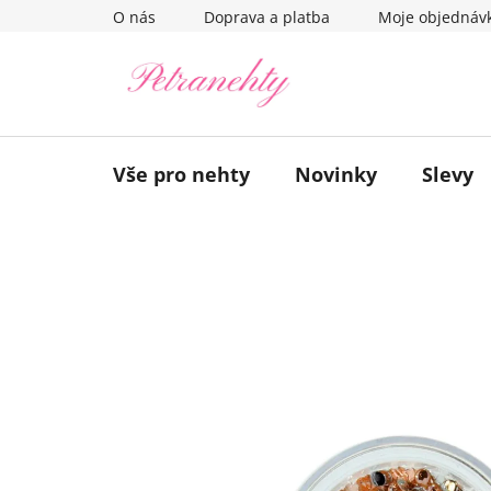
Přejít
O nás
Doprava a platba
Moje objednáv
na
obsah
Vše pro nehty
Novinky
Slevy