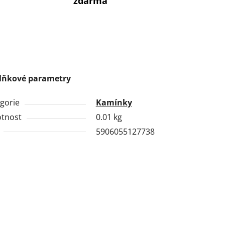
zdarma
lňkové parametry
gorie
Kamínky
tnost
0.01 kg
5906055127738