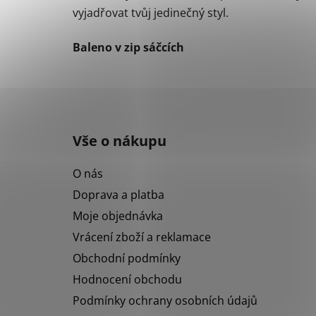
vyjadřovat tvůj jedinečný styl.
Baleno v zip sáčcích
Z
á
Vše o nákupu
p
a
O nás
t
Doprava a platba
í
Moje objednávka
Vrácení zboží a reklamace
Obchodní podmínky
Hodnocení obchodu
Podmínky ochrany osobních údajů