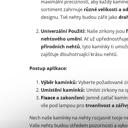
maximální precizností, aby každý kamíne
sortiment zahrnuje
různé velikosti a o
designu. Tvé nehty budou zářit jako
dra
Univerzální Použití:
Naše zirkony jsou
nehtového umění
. Ať už upřednostňuj
přírodních nehtů
, tyto kamínky ti umož
zajišťuje dlouhotrvající krásu nehtů.
Postup aplikace:
Výběr kamínků:
Vyberte požadované zirk
Umístění kamínků:
Umísti zirkony na s
Fixace
a zakončení:
Jemně zatlač kamín
vše pod lampou pro
trvanlivost a zářiv
Nech naše kamínky na nehty rozjasnit tvoje ne
Vaše nehty budou středem pozornosti a vykouz