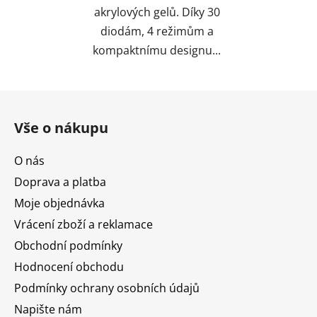
akrylových gelů. Díky 30
diodám, 4 režimům a
kompaktnímu designu...
Z
á
Vše o nákupu
p
a
O nás
t
Doprava a platba
í
Moje objednávka
Vrácení zboží a reklamace
Obchodní podmínky
Hodnocení obchodu
Podmínky ochrany osobních údajů
Napište nám