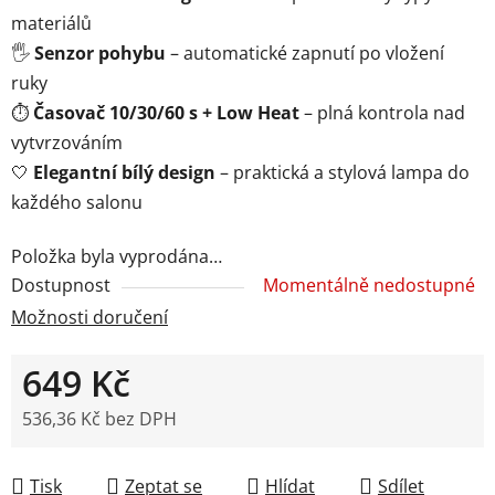
materiálů
🖐️
Senzor pohybu
– automatické zapnutí po vložení
ruky
⏱️
Časovač 10/30/60 s + Low Heat
– plná kontrola nad
vytvrzováním
🤍
Elegantní bílý design
– praktická a stylová lampa do
každého salonu
Položka byla vyprodána…
Dostupnost
Momentálně nedostupné
Možnosti doručení
649 Kč
536,36 Kč bez DPH
Měrná cena:
Tisk
Zeptat se
Hlídat
Sdílet