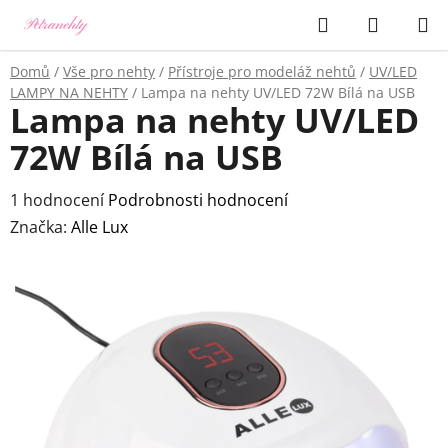
Přejít
Hledat
NÁKUP
na
KOŠÍK
obsah
Domů
/
Vše pro nehty
/
Přístroje pro modeláž nehtů
/
UV/LED
LAMPY NA NEHTY
/
Lampa na nehty UV/LED 72W Bílá na USB
Lampa na nehty UV/LED
72W Bílá na USB
Průměrné
1 hodnocení
Podrobnosti hodnocení
hodnocení
Značka:
Alle Lux
produktu
je
5,0
z
5
hvězdiček.