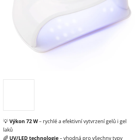
💡
Výkon 72 W
– rychlé a efektivní vytvrzení gelů i gel
laků
🌈
UV/LED technologie
– vhodná pro všechny typy