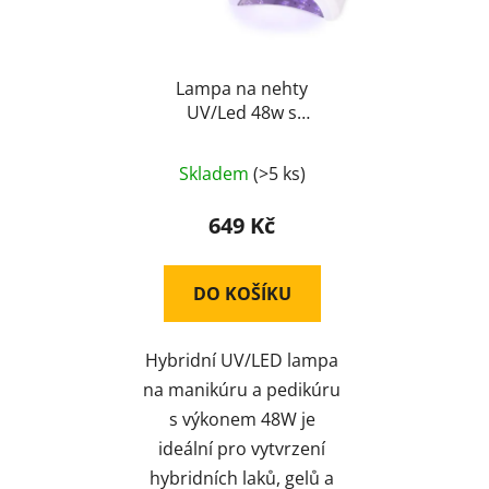
Lampa na nehty
UV/Led 48w s
displejem
Skladem
(>5 ks)
649 Kč
DO KOŠÍKU
Hybridní UV/LED lampa
na manikúru a pedikúru
s výkonem 48W je
ideální pro vytvrzení
hybridních laků, gelů a