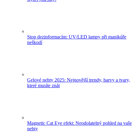
Stop dezinformacím: UV/LED lampy při manikúře
neškodí
Gelové nehty 2025: Nejnovější trendy, barvy a tvary,
které musíte znát
Magnetic Cat Eye efekt: Neodolatelný pohled na vaše
nehty