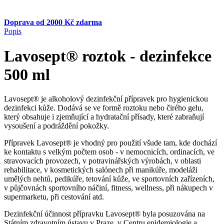
Doprava od 2000 Kč zdarma
Popis
Lavosept® roztok - dezinfekce
500 ml
Lavosept® je alkoholový dezinfekční přípravek pro hygienickou
dezinfekci kůže. Dodává se ve formě roztoku nebo čirého gelu,
který obsahuje i zjemňující a hydratační přísady, které zabraňují
vysoušení a podráždění pokožky.
Přípravek Lavosept® je vhodný pro použití všude tam, kde dochází
ke kontaktu s velkým počtem osob - v nemocnicích, ordinacích, ve
stravovacích provozech, v potravinářských výrobách, v oblasti
rehabilitace, v kosmetických salónech při manikúře, modeláži
umělých nehtů, pedikúře, tetování kůže, ve sportovních zařízeních,
v půjčovnách sportovního náčiní, fitness, wellness, při nákupech v
supermarketu, při cestování atd.
Dezinfekční účinnost přípravku Lavosept® byla posuzována na
Státním zdravotním ústavu v Praze, v Centru epidemiologie a