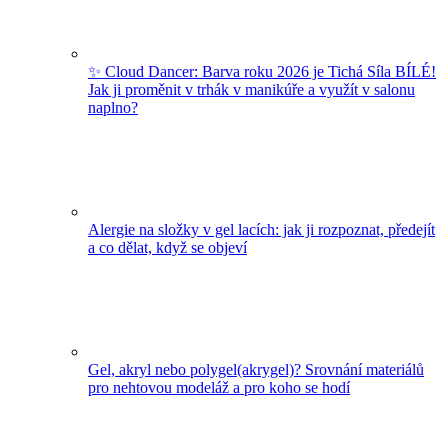
✨ Cloud Dancer: Barva roku 2026 je Tichá Síla BÍLÉ!
Jak ji proměnit v trhák v manikúře a využít v salonu
naplno?
Alergie na složky v gel lacích: jak ji rozpoznat, předejít
a co dělat, když se objeví
Gel, akryl nebo polygel(akrygel)? Srovnání materiálů
pro nehtovou modeláž a pro koho se hodí