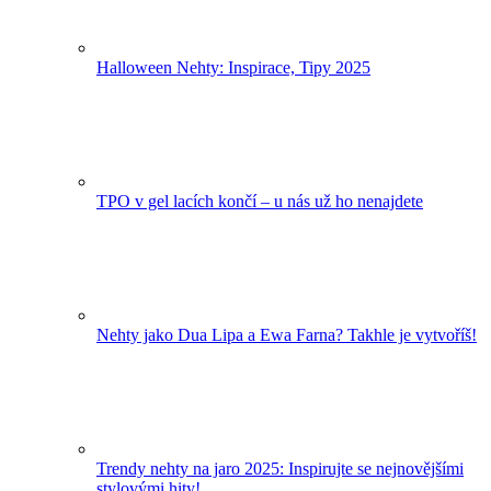
Halloween Nehty: Inspirace, Tipy 2025
TPO v gel lacích končí – u nás už ho nenajdete
Nehty jako Dua Lipa a Ewa Farna? Takhle je vytvoříš!
Trendy nehty na jaro 2025: Inspirujte se nejnovějšími
stylovými hity!