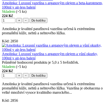
Amolinka: Luxusní vazelína s arganovým olejem a beta-karotenem,
100ml v air-less balení
Skladem
(>5 ks)
224 Kč
+
−
Do košíku
Amolinka je kvalitní parafínová vazelína určená k extrémnímu
promaštění kůže, nehtů a nehtového lůžka.
Kód:
2850
Amolinka: Luxusní vazelína s arganovým olejem a vůní okurky,
100ml v air-less balení
Průměrné hodnocení produktu je 5,0 z 5 hvězdiček.
Skladem
(>5 ks)
224 Kč
+
−
Do košíku
Amolinka je kvalitní parafínová vazelína určená k extrémnímu
promaštění kůže, nehtů a nehtového lůžka. Vazelína je obohacena o
velké množství vysoce kvalitního marockého...
Kód:
2856