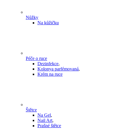
Nůžky
Na kůžičku
Péče o ruce
Dezinfekce
,
Kolonya parfémovaná
,
Krém na ruce
Štětce
Na Gel
,
Nail Art
,
Prašné štětce