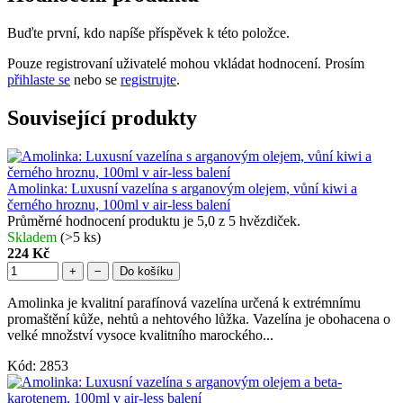
Buďte první, kdo napíše příspěvek k této položce.
Pouze registrovaní uživatelé mohou vkládat hodnocení. Prosím
přihlaste se
nebo se
registrujte
.
Související produkty
Amolinka: Luxusní vazelína s arganovým olejem, vůní kiwi a
černého hroznu, 100ml v air-less balení
Průměrné hodnocení produktu je 5,0 z 5 hvězdiček.
Skladem
(>5 ks)
224 Kč
+
−
Do košíku
Amolinka je kvalitní parafínová vazelína určená k extrémnímu
promaštění kůže, nehtů a nehtového lůžka. Vazelína je obohacena o
velké množství vysoce kvalitního marockého...
Kód:
2853