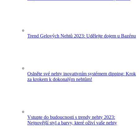
Trend Gelových Nehtů 2023: Udělejte dojem u Bazénu
Oslněte své nehty inovativním systémem dipping: Krok
za krokem k dokonalým nehtům!
Vstupte do budoucnosti s trendy nehty 2023:
Nejnovější styl a barvy, které oživí vaše nehty