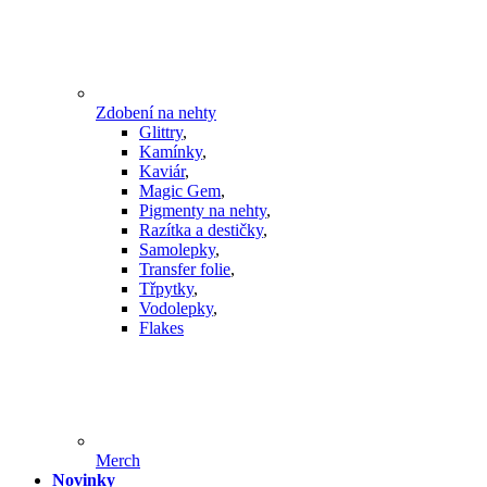
Zdobení na nehty
Glittry
,
Kamínky
,
Kaviár
,
Magic Gem
,
Pigmenty na nehty
,
Razítka a destičky
,
Samolepky
,
Transfer folie
,
Třpytky
,
Vodolepky
,
Flakes
Merch
Novinky