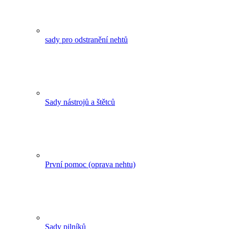
sady pro odstranění nehtů
Sady nástrojů a štětců
První pomoc (oprava nehtu)
Sady pilníků