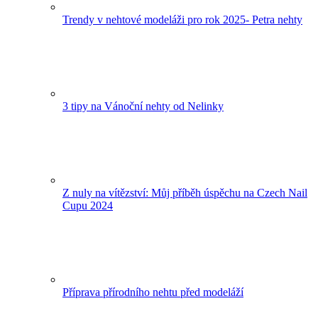
Trendy v nehtové modeláži pro rok 2025- Petra nehty
3 tipy na Vánoční nehty od Nelinky
Z nuly na vítězství: Můj příběh úspěchu na Czech Nail
Cupu 2024
Příprava přírodního nehtu před modeláží