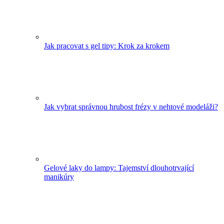
Jak pracovat s gel tipy: Krok za krokem
Jak vybrat správnou hrubost frézy v nehtové modeláži?
Gelové laky do lampy: Tajemství dlouhotrvající
manikúry