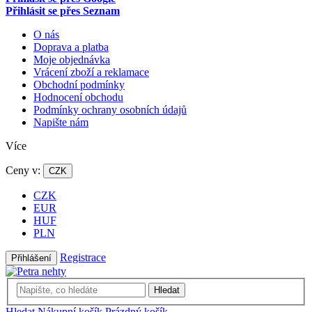
Přihlásit se přes Seznam
O nás
Doprava a platba
Moje objednávka
Vrácení zboží a reklamace
Obchodní podmínky
Hodnocení obchodu
Podmínky ochrany osobních údajů
Napište nám
Více
Ceny v:
CZK
CZK
EUR
HUF
PLN
Registrace
Přihlášení
Hledat
Hledat
Nákupní košík
Prázdný košík