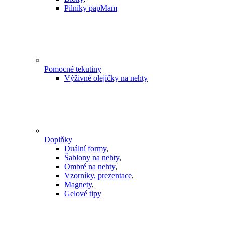
Pilníky papMam
Pomocné tekutiny
Výživné olejíčky na nehty
Doplňky
Duální formy
,
Šablony na nehty
,
Ombré na nehty
,
Vzorníky, prezentace
,
Magnety
,
Gelové tipy