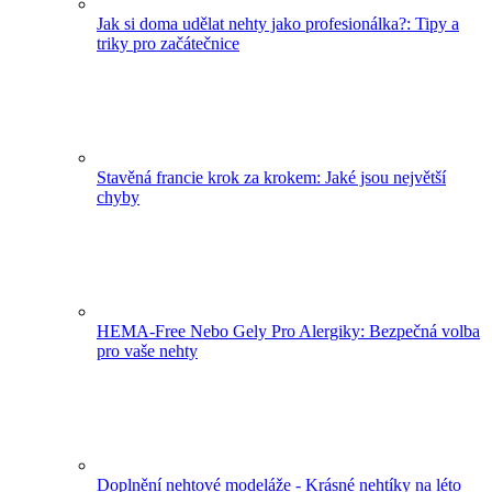
Jak si doma udělat nehty jako profesionálka?: Tipy a
triky pro začátečnice
Stavěná francie krok za krokem: Jaké jsou největší
chyby
HEMA-Free Nebo Gely Pro Alergiky: Bezpečná volba
pro vaše nehty
Doplnění nehtové modeláže - Krásné nehtíky na léto