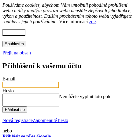
Používáme cookies, abychom Vám umožnili pohodlné prohlížení
webu a díky analýze provozu webu neustále zlepšovali jeho funkce,
výkon a použitelnost. Dalším procházením tohoto webu vyjadřujete
souhlas s jejich používáním..
Více informací
zde
.
Nastavení
Souhlasím
Přejít na obsah
Přihlášení k vašemu účtu
E-mail
Heslo
Nemůžete vyplnit toto pole
Přihlásit se
Nová registrace
Zapomenuté heslo
nebo
Přihlásit se přes Google