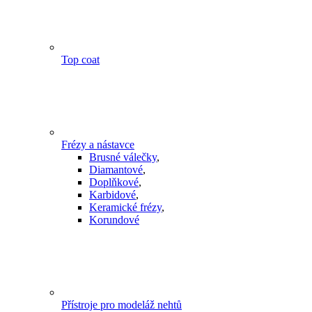
Top coat
Frézy a nástavce
Brusné válečky
,
Diamantové
,
Doplňkové
,
Karbidové
,
Keramické frézy
,
Korundové
Přístroje pro modeláž nehtů