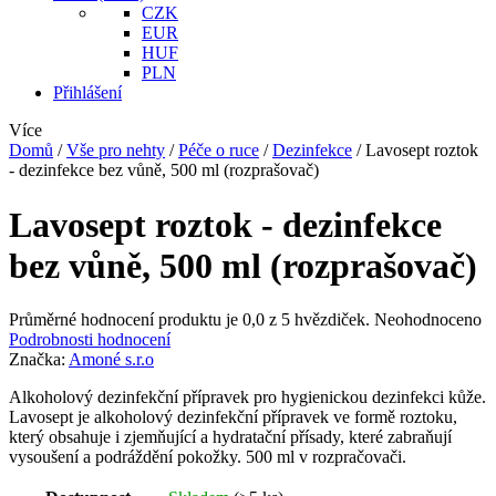
CZK
EUR
HUF
PLN
Přihlášení
Více
Domů
/
Vše pro nehty
/
Péče o ruce
/
Dezinfekce
/
Lavosept roztok
- dezinfekce bez vůně, 500 ml (rozprašovač)
Lavosept roztok - dezinfekce
bez vůně, 500 ml (rozprašovač)
Průměrné hodnocení produktu je 0,0 z 5 hvězdiček.
Neohodnoceno
Podrobnosti hodnocení
Značka:
Amoné s.r.o
Alkoholový dezinfekční přípravek pro hygienickou dezinfekci kůže.
Lavosept je alkoholový dezinfekční přípravek ve formě roztoku,
který obsahuje i zjemňující a hydratační přísady, které zabraňují
vysoušení a podráždění pokožky. 500 ml v rozpračovači.