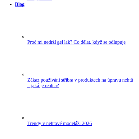
Blog
Proč mi nedrží gel lak? Co dělat, když se odlupuje
Zákaz používání stříbra v produktech na úpravu nehtů
– jaká je realita?
Trendy v nehtové modeláži 2026