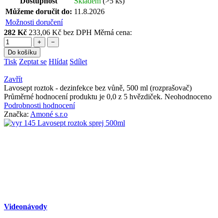
Dostupnost
Skladem
(>5 ks)
Můžeme doručit do:
11.8.2026
Možnosti doručení
282 Kč
233,06 Kč bez DPH
Měrná cena:
+
−
Do košíku
Tisk
Zeptat se
Hlídat
Sdílet
Zavřít
Lavosept roztok - dezinfekce bez vůně, 500 ml (rozprašovač)
Průměrné hodnocení produktu je 0,0 z 5 hvězdiček.
Neohodnoceno
Podrobnosti hodnocení
Značka:
Amoné s.r.o
Videonávody