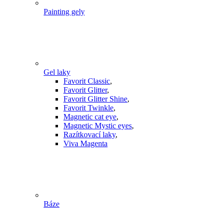
Painting gely
Gel laky
Favorit Classic
,
Favorit Glitter
,
Favorit Glitter Shine
,
Favorit Twinkle
,
Magnetic cat eye
,
Magnetic Mystic eyes
,
Razítkovací laky
,
Viva Magenta
Báze