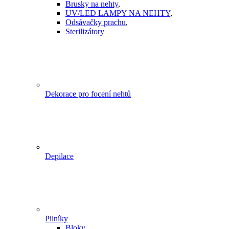
Brusky na nehty
,
UV/LED LAMPY NA NEHTY
,
Odsávačky prachu
,
Sterilizátory
Dekorace pro focení nehtů
Depilace
Pilníky
Bloky
,