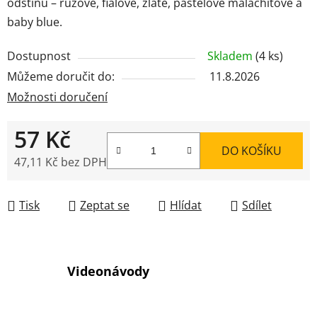
odstínů – růžové, fialové, zlaté, pastelově malachitové a
baby blue.
Dostupnost
Skladem
(4 ks)
Můžeme doručit do:
11.8.2026
Možnosti doručení
57 Kč
DO KOŠÍKU
47,11 Kč bez DPH
Měrná cena:
Tisk
Zeptat se
Hlídat
Sdílet
Videonávody