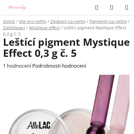
Přejít
Hledat
NÁKUP
na
KOŠÍK
obsah
Domů
/
Vše pro nehty
/
Zdobení na nehty
/
Pigmenty na nehty
/
Zalešťovací
/
Mystique effect
/
Leštící pigment Mystique Effect
0,3 g č. 5
Leštící pigment Mystique
Effect 0,3 g č. 5
Průměrné
1 hodnocení
Podrobnosti hodnocení
hodnocení
produktu
je
5,0
z
5
hvězdiček.