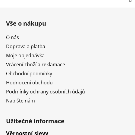
Z
á
Vše o nákupu
p
a
O nás
t
Doprava a platba
í
Moje objednávka
Vrácení zboží a reklamace
Obchodní podmínky
Hodnocení obchodu
Podmínky ochrany osobních údajů
Napište nám
Užitečné informace
Věrnostní slevy