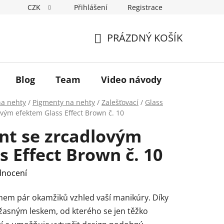
CZK
Přihlášení
Registrace
Hodnocení obchodu
Podmínky ochrany osobních údajů
PRÁZDNÝ KOŠÍK
NÁKUPNÍ
KOŠÍK
Blog
Team
Video návody
na nehty
/
Pigmenty na nehty
/
Zalešťovací
/
Glass
ovým efektem Glass Effect Brown č. 10
ent se zrcadlovým
 Effect Brown č. 10
dnocení
ěhem pár okamžiků vzhled vaší manikúry.
Díky
žasným leskem, od kterého se jen těžko