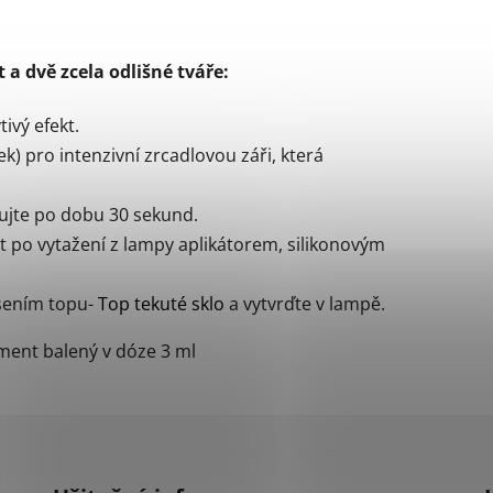
 a dvě zcela odlišné tváře:
tivý efekt.
) pro intenzivní zrcadlovou záři, která
ujte po dobu 30 sekund.
 po vytažení z lampy aplikátorem, silikonovým
sením topu-
Top tekuté sklo
a vytvrďte v lampě.
gment balený v dóze 3 ml