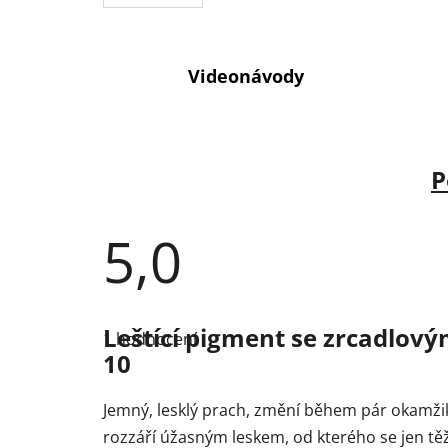
Videonávody
P
5,0
Průměrné
hodnocení
Leštící pigment se zrcadlový
1 hodnocení
produktu
10
je
5,0
z
5
Jemný, lesklý prach, změní během pár okamži
hvězdiček.
rozzáří úžasným leskem, od kterého se jen těž