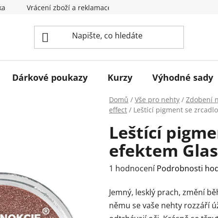
ka
Vrácení zboží a reklamace
Obchodní podmínky
Dárkové poukazy
Kurzy
Výhodné sady
Domů
/
Vše pro nehty
/
Zdobení 
effect
/
Leštící pigment se zrcadl
Leštící pigm
efektem Glass
Průměrné
1 hodnocení
Podrobnosti ho
hodnocení
Jemný, lesklý prach, změní b
produktu
němu se vaše nehty rozzáří ú
je