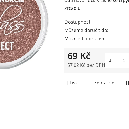
odtrhávají oči.
Krásně se třpy
5,0
zrcadlu.
z
5
Dostupnost
hvězdiček.
Můžeme doručit do:
Možnosti doručení
69 Kč
57,02 Kč bez DPH
Měrná cena:
Tisk
Zeptat se