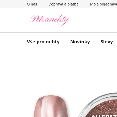
Přejít
O nás
Doprava a platba
Moje objednáv
na
obsah
Vše pro nehty
Novinky
Slevy