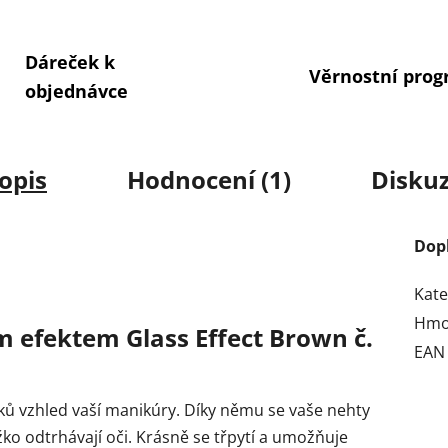
Dáreček k
Věrnostní pro
objednávce
opis
Hodnocení (1)
Disku
Dop
Kate
Hmo
m efektem Glass Effect Brown č.
EAN
ků vzhled vaší manikúry. Díky němu se vaše nehty
ko odtrhávají oči. Krásně se třpytí a umožňuje