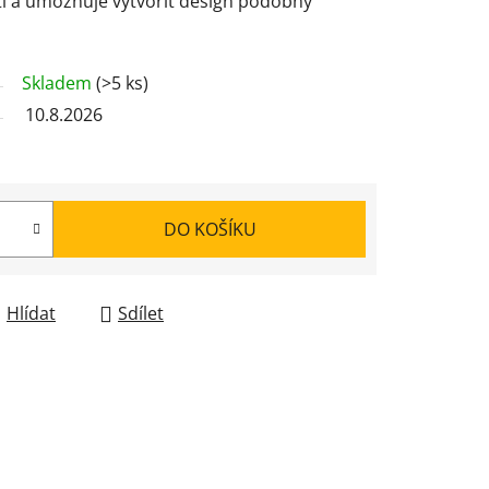
tí a umožňuje vytvořit design podobný
Skladem
(>5 ks)
10.8.2026
DO KOŠÍKU
Hlídat
Sdílet