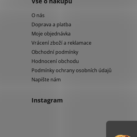
Vše o nákupu
p
a
O nás
t
Doprava a platba
í
Moje objednávka
Vrácení zboží a reklamace
Obchodní podmínky
Hodnocení obchodu
Podmínky ochrany osobních údajů
Napište nám
Instagram