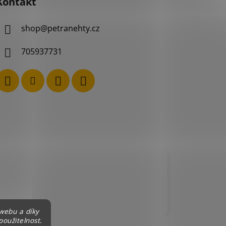
Kontakt
shop
@
petranehty.cz
705937731
webu a díky
použitelnost.