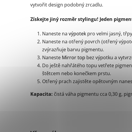
vytvořit design podobný zrcadlu.
Získejte jiný rozměr stylingu! Jeden pigment
Naneste na
výpotek
pro velmi jasný, třpy
Naneste na otřený povrch (otřený výpotek
zvýrazňuje barvu pigmentu.
Naneste
Mirror top
bez výpotku a vytvrz
Do ještě nahřátého topu vetřete pigment
štětcem nebo konečkem prstu.
Otřený prach zajistěte opětovným nane
Kapacita:
čistá váha pigmentu cca 0,30 g, pi
Z
á