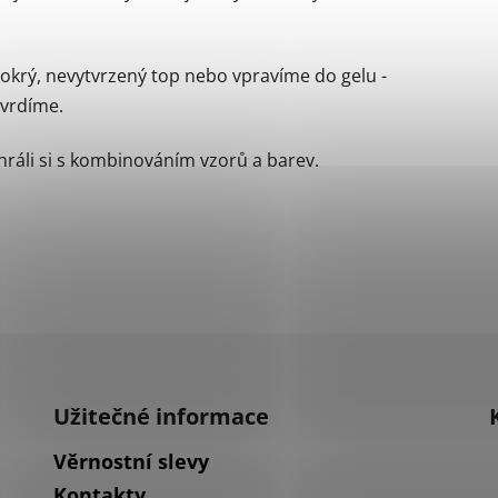
krý, nevytvrzený top nebo vpravíme do gelu -
tvrdíme.
ráli si s kombinováním vzorů a barev.
Užitečné informace
Věrnostní slevy
Kontakty