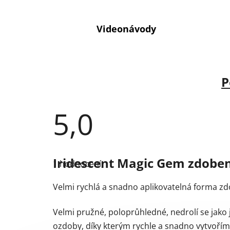
Videonávody
P
5,0
Průměrné
hodnocení
Iridescent Magic Gem zdobe
1 hodnocení
produktu
je
5,0
Velmi rychlá a snadno aplikovatelná forma zd
z
5
hvězdiček.
Velmi pružné, poloprůhledné, nedrolí se jako j
ozdoby, díky kterým rychle a snadno vytvořím