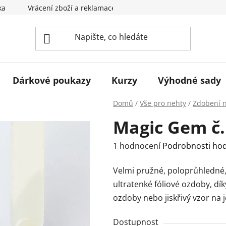
ka
Vrácení zboží a reklamace
Obchodní podmínky
Dárkové poukazy
Kurzy
Výhodné sady
Domů
/
Vše pro nehty
/
Zdobení 
Magic Gem č.
Průměrné
1 hodnocení
Podrobnosti ho
hodnocení
Velmi pružné, poloprůhledné, n
produktu
ultratenké fóliové ozdoby, d
je
ozdoby nebo jiskřivý vzor na 
5,0
z
Dostupnost