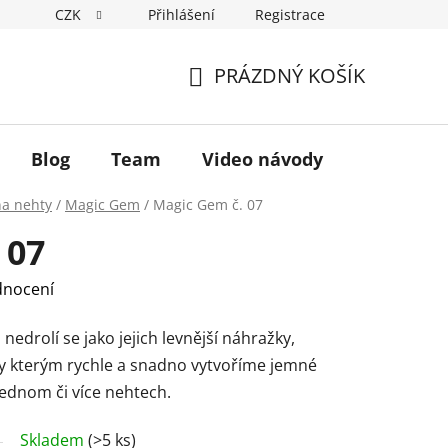
CZK
Přihlášení
Registrace
Hodnocení obchodu
Podmínky ochrany osobních údajů
PRÁZDNÝ KOŠÍK
NÁKUPNÍ
KOŠÍK
Blog
Team
Video návody
na nehty
/
Magic Gem
/
Magic Gem č. 07
 07
dnocení
edrolí se jako jejich levnější náhražky,
íky kterým rychle a snadno vytvoříme jemné
jednom či více nehtech.
Skladem
(>5 ks)