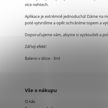
více nehtech.
Aplikace je extrémně jednoduchá! Dáme na mo
poté vytvrdíme a opět ochráníme topem a vy
Doporučujeme vám, abyste si vyzkoušeli a poh
Zářivý efekt!
Baleno v dóze - 3ml
Z
á
Vše o nákupu
p
a
O nás
t