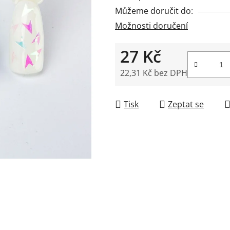
5
Můžeme doručit do:
hvězdiček.
Možnosti doručení
27 Kč
22,31 Kč bez DPH
Měrná cena:
Tisk
Zeptat se