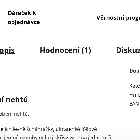
Dáreček k
Věrnostní pro
objednávce
opis
Hodnocení (1)
Disku
Dop
Kate
Hmo
ní nehtů
EAN
obení nehtů.
ejich levnější náhražky, ultratenké fóliové
e jemné ozdoby nebo jiskřivý vzor na jednom či