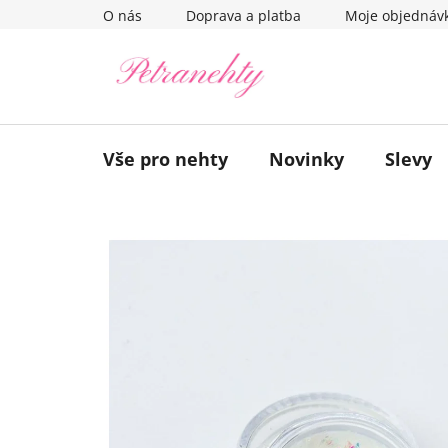
Přejít
O nás
Doprava a platba
Moje objednáv
na
obsah
Vše pro nehty
Novinky
Slevy