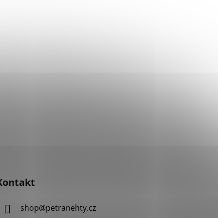
Kontakt
shop
@
petranehty.cz