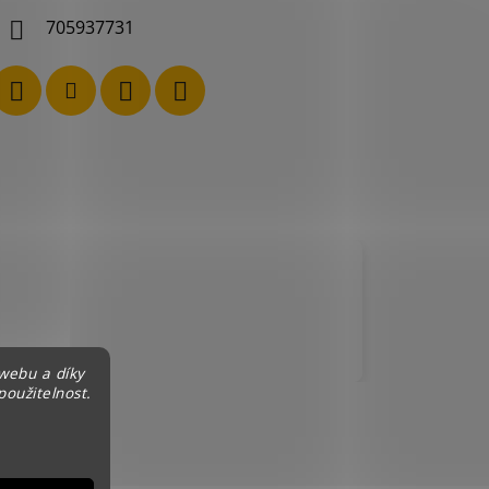
705937731
webu a díky
použitelnost.