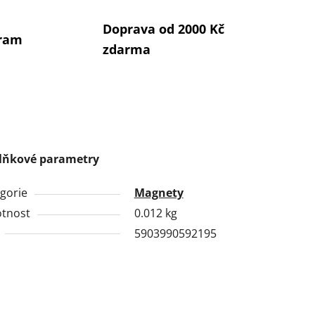
Doprava od 2000 Kč
gram
zdarma
lňkové parametry
gorie
Magnety
tnost
0.012 kg
5903990592195