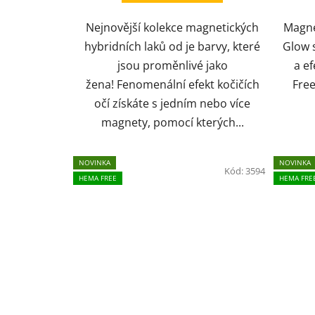
Nejnovější kolekce magnetických
Magne
hybridních laků od je barvy, které
Glow 
jsou proměnlivé jako
a e
žena! Fenomenální efekt kočičích
Free
očí získáte s jedním nebo více
magnety, pomocí kterých...
NOVINKA
NOVINKA
Kód:
3594
HEMA FREE
HEMA FRE