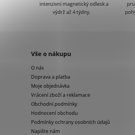
intenzivní magnetický odlesk a
pru
výdrž až 4 týdny.
pohy
Z
á
Vše o nákupu
p
a
O nás
t
Doprava a platba
í
Moje objednávka
Vrácení zboží a reklamace
Obchodní podmínky
Hodnocení obchodu
Podmínky ochrany osobních údajů
Napište nám