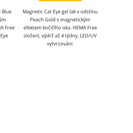
e Blue
Magnetic Cat Eye gel lak v odstínu
rým
Peach Gold s magnetickým
MA Free
efektem kočičího oka. HEMA Free
 Eye
složení, výdrž až 4 týdny, LED/UV
vytvrzování.