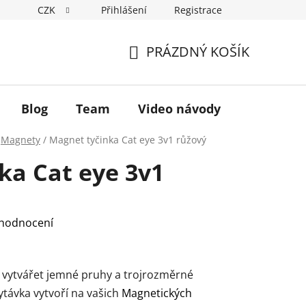
CZK
Přihlášení
Registrace
Hodnocení obchodu
Podmínky ochrany osobních údajů
PRÁZDNÝ KOŠÍK
NÁKUPNÍ
KOŠÍK
Blog
Team
Video návody
Magnety
/
Magnet tyčinka Cat eye 3v1 růžový
ka Cat eye 3v1
 hodnocení
 vytvářet jemné pruhy a trojrozměrné
ytávka vytvoří na vašich
Magnetických