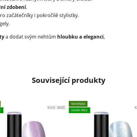
lní zdobení
.
o začátečníky i pokročilé stylistky.
gely.
ty
a dodat svým nehtům
hloubku a eleganci
,
Související produkty
NOVINKA
Kód:
3600
K
E
HEMA FREE