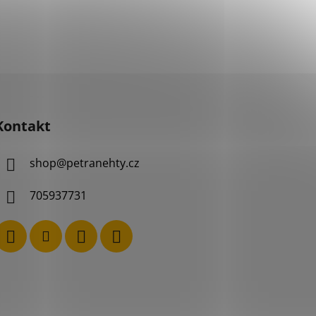
Kontakt
shop
@
petranehty.cz
705937731