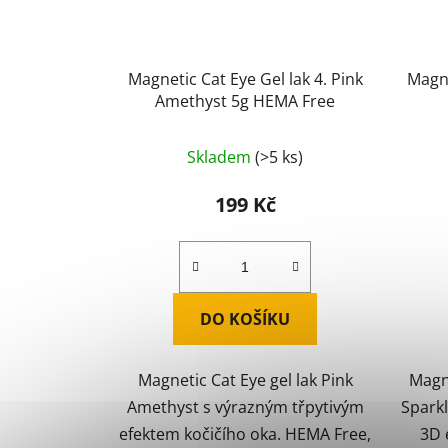
Magnetic Cat Eye Gel lak 4. Pink
Magne
Amethyst 5g HEMA Free
Skladem
(>5 ks)
199 Kč
DO KOŠÍKU
Magnetic Cat Eye gel lak Pink
Magne
Amethyst s výrazným třpytivým
Sparkl
efektem kočičího oka. HEMA Free,
3D 