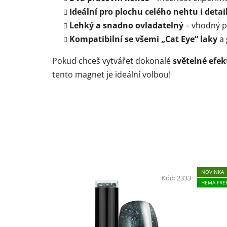
Ideální pro plochu celého nehtu i detai
Lehký a snadno ovladatelný
– vhodný pr
Kompatibilní se všemi „Cat Eye“ laky
a 
Pokud chceš vytvářet dokonalé
světelné efek
tento magnet je ideální volbou!
NOVINKA
Kód:
2333
HEMA FRE