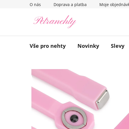
Přejít
O nás
Doprava a platba
Moje objednáv
na
obsah
Vše pro nehty
Novinky
Slevy