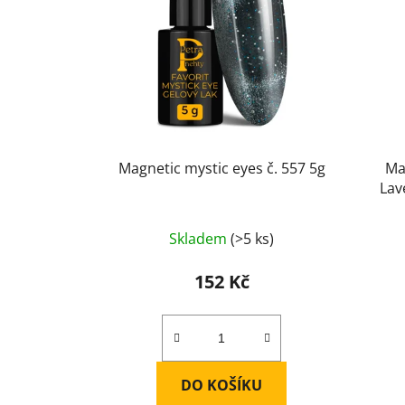
Magnetic mystic eyes č. 557 5g
Ma
Lav
Průměrné
Skladem
(>5 ks)
hodnocení
produktu
152 Kč
je
5,0
z
5
DO KOŠÍKU
hvězdiček.