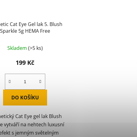
tic Cat Eye Gel lak 5. Blush
Sparkle 5g HEMA Free
Skladem
(>5 ks)
199 Kč
DO KOŠÍKU
tický Cat Eye gel lak Blush
e vytváří na nehtech luxusní
efekt s jemným světelným