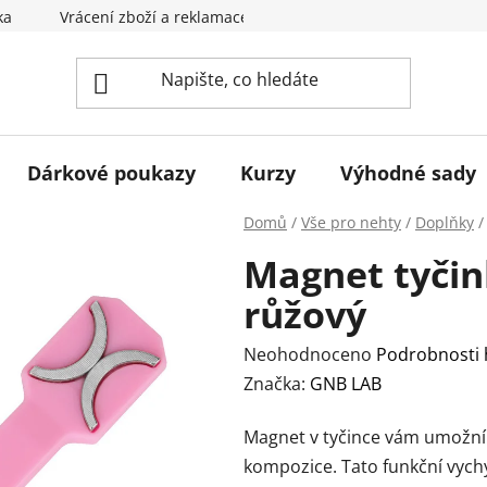
ka
Vrácení zboží a reklamace
Obchodní podmínky
Dárkové poukazy
Kurzy
Výhodné sady
Domů
/
Vše pro nehty
/
Doplňky
/
Magnet tyčin
růžový
Průměrné
Neohodnoceno
Podrobnosti
hodnocení
Značka:
GNB LAB
produktu
Magnet v tyčince vám umožní
je
kompozice. Tato funkční vych
0,0