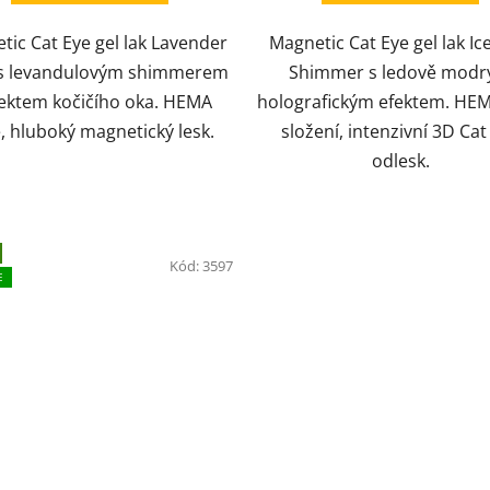
tic Cat Eye gel lak Lavender
Magnetic Cat Eye gel lak Ic
s levandulovým shimmerem
Shimmer s ledově mod
fektem kočičího oka. HEMA
holografickým efektem. HE
, hluboký magnetický lesk.
složení, intenzivní 3D Cat
odlesk.
Kód:
3597
E