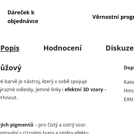
Dáreček k
Věrnostní pro
objednávce
Popis
Hodnocení
Diskuze
růžový
Dop
é barvě je nástroj, který v sobě spojuje
Kate
ýrazné odlesky, jemné linky i
efektní 3D vzory
–
Hmo
vrhnout.
EAN
kých pigmentů
– pro čistý a ostrý vzor.
tování s různými tvary a směry efektu.