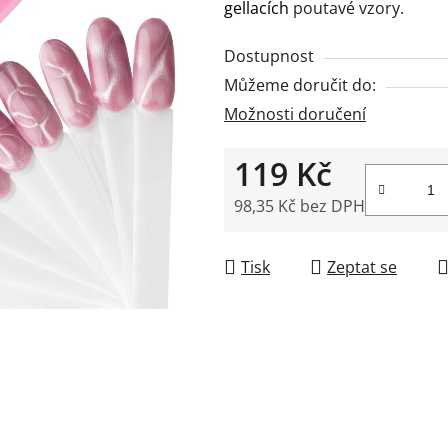
gellacích
poutavé vzory.
z
5
Dostupnost
hvězdiček.
Můžeme doručit do:
Možnosti doručení
119 Kč
98,35 Kč bez DPH
Měrná cena:
Tisk
Zeptat se