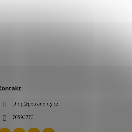
Kontakt
shop
@
petranehty.cz
705937731