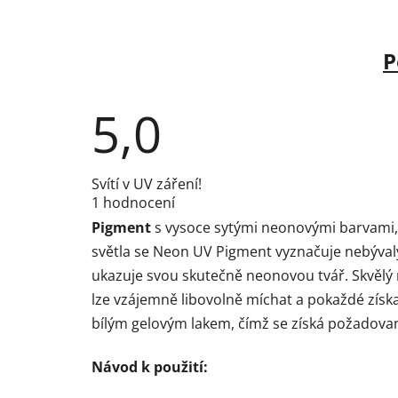
P
5,0
Průměrné
Svítí v UV záření!
hodnocení
1 hodnocení
produktu
je
Pigment
s vysoce sytými neonovými barvami, k
5,0
z
světla se Neon UV Pigment vyznačuje nebýval
5
ukazuje svou skutečně neonovou tvář. Skvělý
hvězdiček.
lze vzájemně libovolně míchat a pokaždé získat
bílým gelovým lakem, čímž se získá požadovaná
Návod k použití: