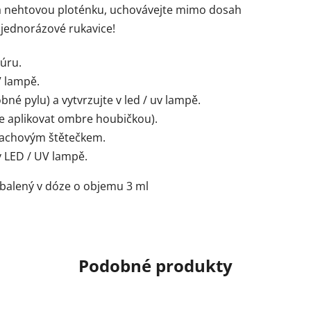
 na nehtovou ploténku, uchovávejte mimo dosah
 jednorázové rukavice!
kúru.
V lampě.
né pylu) a vytvrzujte v led / uv lampě.
ze aplikovat ombre houbičkou).
rachovým štětečkem.
v LED / UV lampě.
 balený v dóze o objemu 3 ml
Podobné produkty