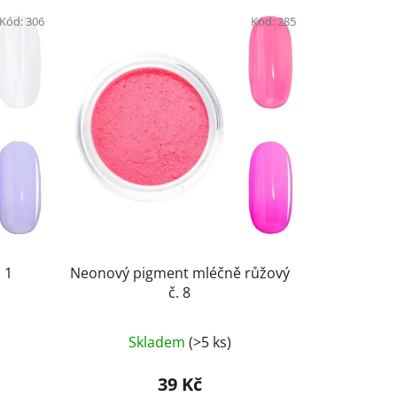
Kód:
306
Kód:
285
 1
Neonový pigment mléčně růžový
č. 8
Průměrné
Skladem
(>5 ks)
hodnocení
produktu
39 Kč