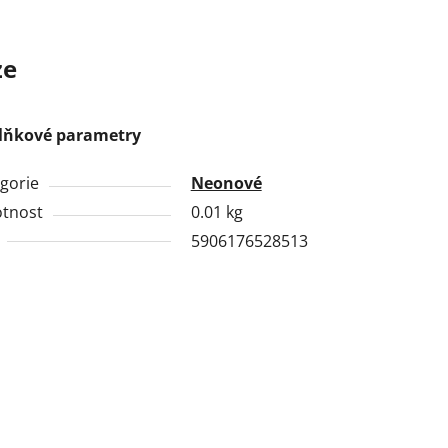
ze
lňkové parametry
gorie
Neonové
tnost
0.01 kg
5906176528513