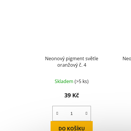
Neonový pigment světle
Neo
oranžový č. 4
Průměrné
Skladem
(>5 ks)
hodnocení
produktu
39 Kč
je
5,0
z
5
DO KOŠÍKU