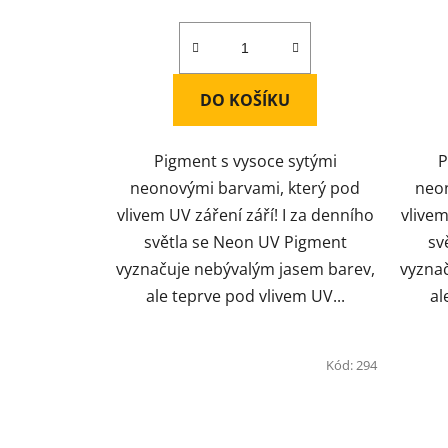
DO KOŠÍKU
Pigment s vysoce sytými
P
neonovými barvami, který pod
neon
vlivem UV záření září! I za denního
vlivem
světla se Neon UV Pigment
sv
vyznačuje nebývalým jasem barev,
vyzna
ale teprve pod vlivem UV...
al
Kód:
294