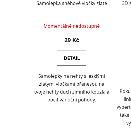
Samolepka sněhové vločky zlaté
3D s
Momentálně nedostupné
29 Kč
DETAIL
Samolepky na nehty s lesklými
zlatými vločkami přenesou na
Poku
tvoje nehty duch zimního kouzla a
lin
pocit vánoční pohody.
vybert
také
v