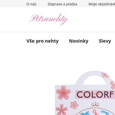
Přejít
O nás
Doprava a platba
Moje objednáv
na
obsah
Vše pro nehty
Novinky
Slevy