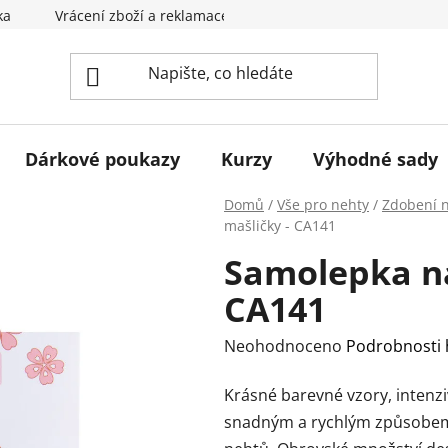
ka
Vrácení zboží a reklamace
Obchodní podmínky
Dárkové poukazy
Kurzy
Výhodné sady
Domů
/
Vše pro nehty
/
Zdobení 
mašličky - CA141
Samolepka na
CA141
Průměrné
Neohodnoceno
Podrobnosti
hodnocení
Krásné barevné vzory, intenz
produktu
snadným a rychlým způsobem 
je