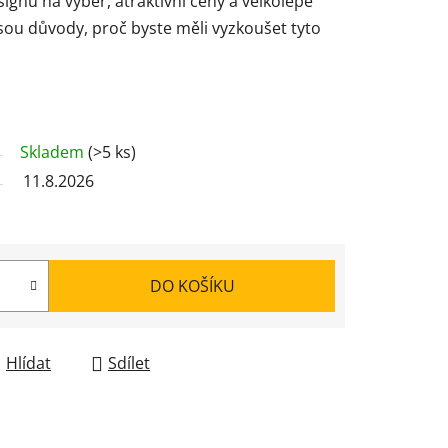
gnů na výběr, atraktivní ceny a velkolepé
 jsou důvody, proč byste měli vyzkoušet tyto
Skladem
(>5 ks)
11.8.2026
DO KOŠÍKU
Hlídat
Sdílet