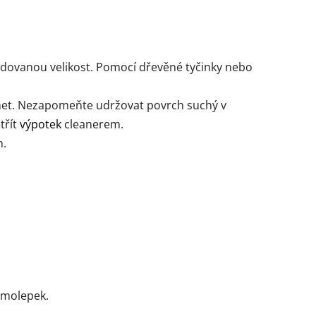
adovanou velikost. Pomocí dřevěné tyčinky nebo
het. Nezapomeňte udržovat povrch suchý v
třít
výpotek
cleanerem.
m.
amolepek.