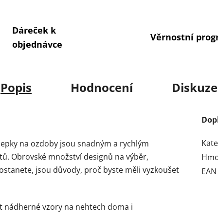
Dáreček k
Věrnostní pro
objednávce
Popis
Hodnocení
Diskuze
Dop
Kate
epky na ozdoby jsou snadným a rychlým
tů.
Obrovské množství designů na výběr,
Hmo
ě dostanete, jsou důvody, proč byste měli vyzkoušet
EAN
t nádherné vzory na nehtech doma i