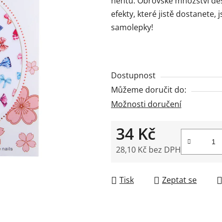
nehtů. Obrovské množství desi
0,0
efekty, které jistě dostanete,
z
samolepky!
5
hvězdiček.
Dostupnost
Můžeme doručit do:
Možnosti doručení
34 Kč
28,10 Kč bez DPH
Měrná cena:
Tisk
Zeptat se