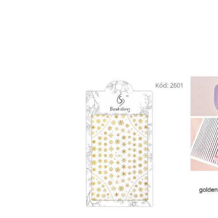
Kód:
2601