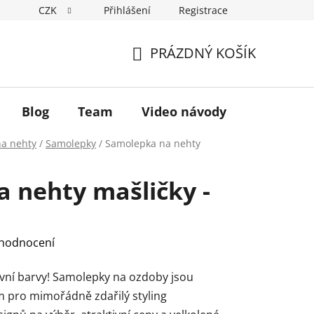
CZK
Přihlášení
Registrace
Hodnocení obchodu
Podmínky ochrany osobních údajů
PRÁZDNÝ KOŠÍK
NÁKUPNÍ
KOŠÍK
Blog
Team
Video návody
na nehty
/
Samolepky
/
Samolepka na nehty
 nehty mašličky -
 hodnocení
ivní barvy! Samolepky na ozdoby jsou
pro mimořádně zdařilý styling