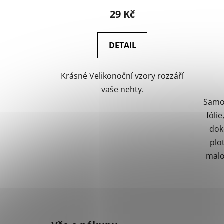
29 Kč
DETAIL
Krásné Velikonoční vzory rozzáří
vaše nehty.
Samol
fóli
dok
plo
malo
Z
á