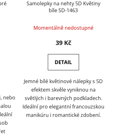
bré
Samolepky na nehty 5D Květiny
bíle SD-1463
Momentálně nedostupné
39 Kč
DETAIL
Jemné bílé květinové nálepky s 5D
efektem skvěle vyniknou na
i, nebo
světlých i barevných podkladech.
nalou
Ideální pro elegantní francouzskou
deální
manikúru i romantické zdobení.
sob
řet