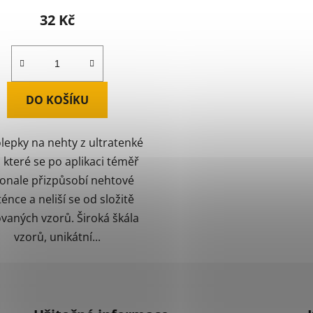
32 Kč
DO KOŠÍKU
epky na nehty z ultratenké
e, které se po aplikaci téměř
onale přizpůsobí nehtové
ténce a neliší se od složitě
vaných vzorů. Široká škála
vzorů, unikátní...