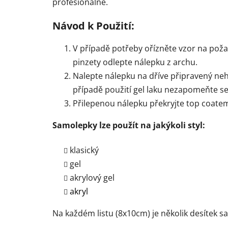
profesionálně.
Návod k Použití:
V případě potřeby ořízněte vzor na pož
pinzety odlepte nálepku z archu.
Nalepte nálepku na dříve připravený ne
případě použití gel laku nezapomeňte se
Přilepenou nálepku překryjte top coate
Samolepky lze použít na jakýkoli styl:
klasický
gel
akrylový gel
akryl
Na každém listu (8x10cm) je několik desítek s