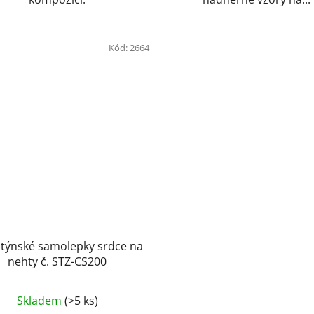
Kód:
2664
ntýnské samolepky srdce na
nehty č. STZ-CS200
Skladem
(>5 ks)