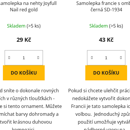
amolepka na nehty Joyfull
Samolepka francie s om
Nail red gold
černá SD-1934
Skladem
(>5 ks)
Skladem
(>5 ks)
29 Kč
43 Kč
DO KOŠÍKU
DO KOŠÍKU
d sníte o dokonale rovných
Pokud si chcete ulehčit prác
iích v různých tloušťkách -
nedokážete vytvořit doko
e si tento ornament. Můžete
Francii je tato samolepka i
 míchat barvy dohromady a
volbou. Jednoduchý způ
ytvořit krásnou duhovou
použití umožňuje vytvá
kompozici.
nádherné vzory na...