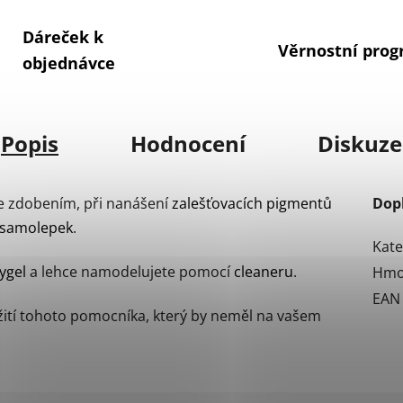
Dáreček k
Věrnostní pro
objednávce
Popis
Hodnocení
Diskuze
se zdobením, při nanášení
zalešťovacích pigmentů
Dop
samolepek
.
Kate
ygel
a lehce namodelujete pomocí
cleaneru
.
Hmo
EAN
ití tohoto pomocníka, který by neměl na vašem