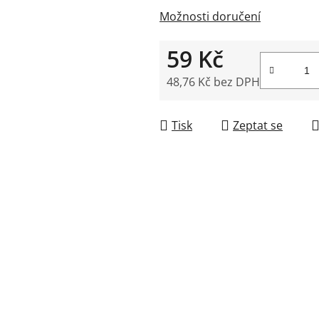
5
Možnosti doručení
hvězdiček.
59 Kč
48,76 Kč bez DPH
Měrná cena:
Tisk
Zeptat se