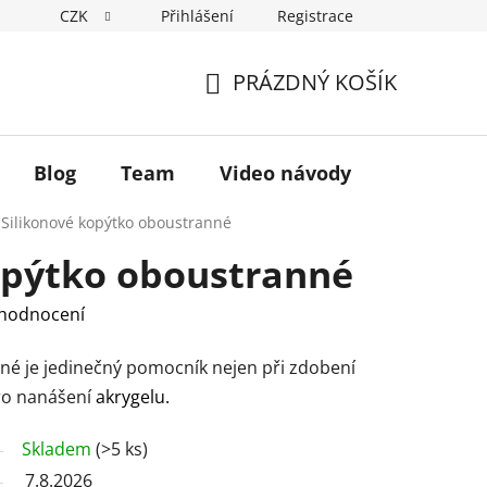
CZK
Přihlášení
Registrace
Hodnocení obchodu
Podmínky ochrany osobních údajů
PRÁZDNÝ KOŠÍK
NÁKUPNÍ
KOŠÍK
Blog
Team
Video návody
Silikonové kopýtko oboustranné
opýtko oboustranné
 hodnocení
né je jedinečný pomocník nejen při zdobení
pro nanášení
akrygelu.
Skladem
(>5 ks)
7.8.2026