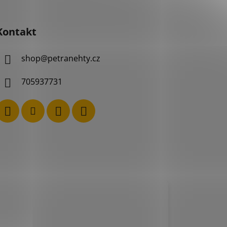
Kontakt
shop
@
petranehty.cz
705937731