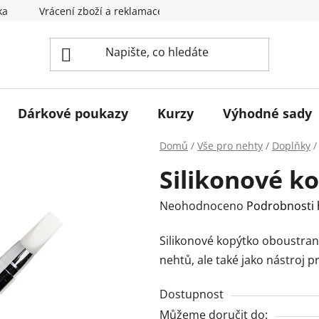
ka
Vrácení zboží a reklamace
Obchodní podmínky
Dárkové poukazy
Kurzy
Výhodné sady
Domů
/
Vše pro nehty
/
Doplňky
/
Silikonové k
Průměrné
Neohodnoceno
Podrobnosti
hodnocení
Silikonové kopýtko oboustran
produktu
nehtů, ale také jako nástroj 
je
0,0
Dostupnost
z
Můžeme doručit do: