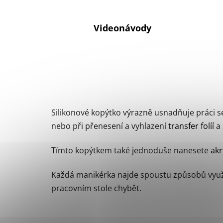
Videonávody
Silikonové kopýtko výrazně usnadňuje práci 
nebo při přenesení a vyhlazení
transfer folíí
a
Tímto kopýtkem také jednoduše nanesete
akr
Každá manikérka najde spoustu způsobů využ
pracovním stole chybět.