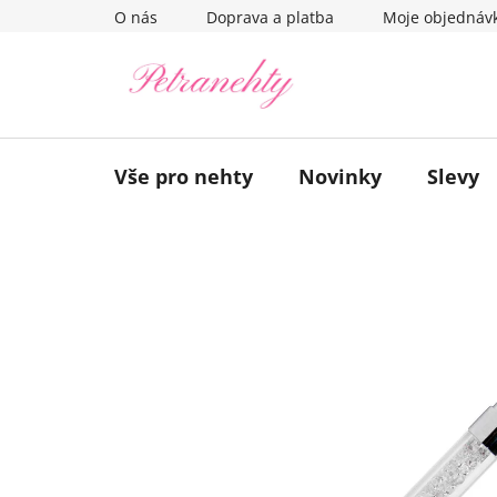
Přejít
O nás
Doprava a platba
Moje objednáv
na
obsah
Vše pro nehty
Novinky
Slevy