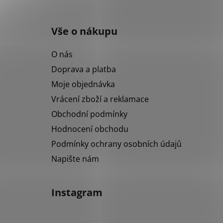
Z
á
Vše o nákupu
p
a
O nás
t
Doprava a platba
í
Moje objednávka
Vrácení zboží a reklamace
Obchodní podmínky
Hodnocení obchodu
Podmínky ochrany osobních údajů
Napište nám
Instagram