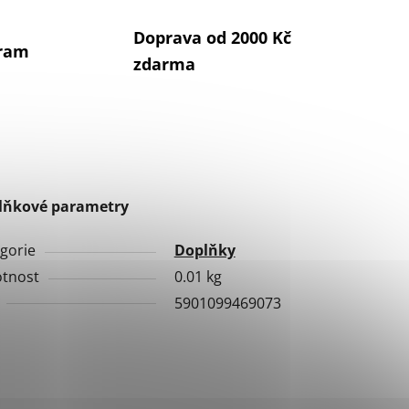
Doprava od 2000 Kč
gram
zdarma
lňkové parametry
gorie
Doplňky
tnost
0.01 kg
5901099469073