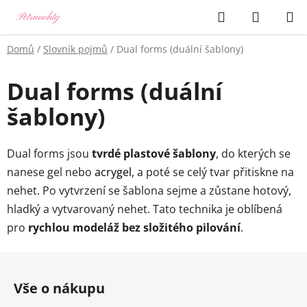
Přejít
Hledat
NÁKUP
na
KOŠÍK
obsah
Domů
/
Slovník pojmů
/
Dual forms (duální šablony)
Dual forms (duální
šablony)
Dual forms jsou
tvrdé plastové šablony
, do kterých se
nanese gel nebo
acrygel
, a poté se celý tvar přitiskne na
nehet. Po vytvrzení se šablona sejme a zůstane hotový,
hladký a vytvarovaný nehet. Tato technika je oblíbená
pro
rychlou modeláž bez složitého pilování
.
Z
á
Vše o nákupu
p