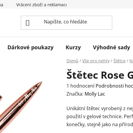
ka
Vrácení zboží a reklamace
Obchodní podmínky
Dárkové poukazy
Kurzy
Výhodné sady
Domů
/
Vše pro nehty
/
Štětce
/
N
Štětec Rose Go
Průměrné
1 hodnocení
Podrobnosti ho
hodnocení
Značka:
Molly Lac
produktu
Unikátní štětec vyrobený z ne
je
použití v gelové technice.
Perf
5,0
konečky, stejně jako na příro
z