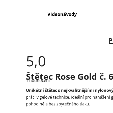
Videonávody
P
5,0
Průměrné
Štětec Rose Gold č. 6
hodnocení
1 hodnocení
produktu
je
5,0
Unikátní štětec s nejkvalitnějšími nylonov
z
práci v gelové technice. Ideální pro nanášení g
5
hvězdiček.
pohodlně a bez zbytečného tlaku.