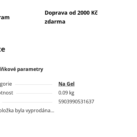
Doprava od 2000 Kč
gram
zdarma
ze
lňkové parametry
gorie
Na Gel
tnost
0.09 kg
5903990531637
oložka byla vyprodána…