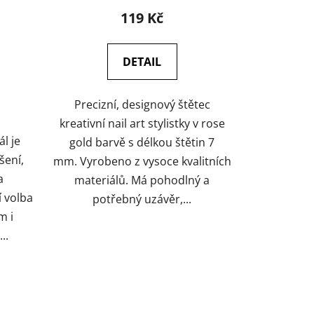
produktu
119 Kč
je
5,0
DETAIL
z
5
Precizní, designový štětec
hvězdiček.
kreativní nail art stylistky v rose
ál je
gold barvě s délkou štětin 7
šení,
mm. Vyrobeno z vysoce kvalitních
a
materiálů. Má pohodlný a
í volba
potřebný uzávěr,...
m i
..