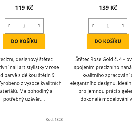
produktu
119 Kč
139 Kč
je
5,0
z
5
DO KOŠÍKU
DO KOŠÍKU
hvězdiček.
ecizní, designový štětec
Štětec Rose Gold č. 4 – ov
ivní nail art stylistky v rose
spojením precizního naná
ld barvě s délkou štětin 9
kvalitního zpracování 
yrobeno z vysoce kvalitních
elegantního designu. Ideáln
ateriálů. Má pohodlný a
pro jemnou práci s gele
potřebný uzávěr,...
dokonalé modelování v.
Kód:
1323