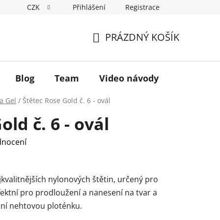
CZK
Přihlášení
Registrace
Hodnocení obchodu
Podmínky ochrany osobních údajů
PRÁZDNÝ KOŠÍK
NÁKUPNÍ
KOŠÍK
Blog
Team
Video návody
a Gel
/
Štětec Rose Gold č. 6 - ovál
ld č. 6 - ovál
dnocení
jkvalitnějších nylonových štětin, určený pro
ektní pro prodloužení a nanesení na tvar a
dní nehtovou ploténku.