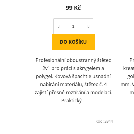
99 Kč
DO KOŠÍKU
Profesionální oboustranný štětec
Pr
2v1 pro práci s akrygelem a
kreat
polygel. Kovová špachtle usnadní
go
nabírání materiálu, štětec č. 4
mm. V
zajistí přesné roztírání a modelaci.
m
Praktický...
Kód:
3344