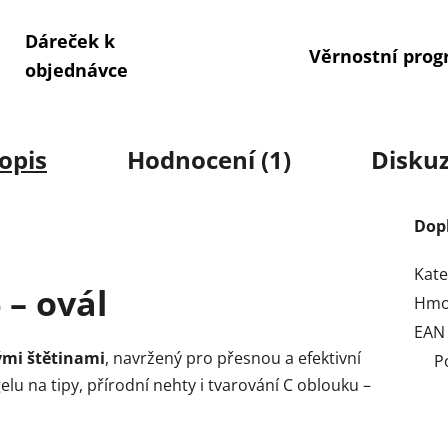
Dáreček k
Věrnostní pro
objednávce
opis
Hodnocení (1)
Disku
Dop
Kate
 – ovál
Hmo
EAN
ými štětinami
, navržený pro přesnou a efektivní
P
elu na tipy, přírodní nehty i tvarování C oblouku –