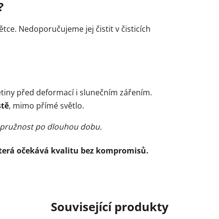
?
tce. Nedoporučujeme jej čistit v čisticích
ětiny před deformací i slunečním zářením.
stě
, mimo přímé světlo.
 i pružnost po dlouhou dobu.
která očekává kvalitu bez kompromisů.
Související produkty