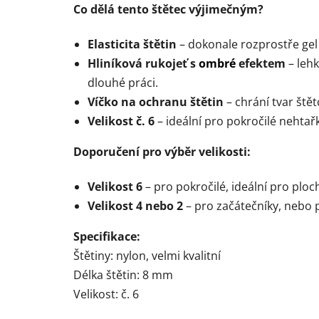
Co dělá tento štětec výjimečným?
Elasticita štětin
– dokonale rozprostře gel i
Hliníková rukojeť s
ombré
efektem
– lehk
dlouhé práci.
Víčko na ochranu štětin
– chrání tvar štět
Velikost č. 6
– ideální pro pokročilé nehtař
Doporučení pro výběr velikosti:
Velikost 6
– pro pokročilé, ideální pro ploch
Velikost 4 nebo 2
– pro začátečníky, nebo p
Specifikace:
Štětiny: nylon, velmi kvalitní
Délka štětin: 8 mm
Velikost: č. 6