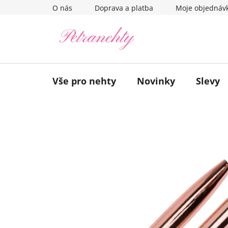
Přejít
O nás
Doprava a platba
Moje objednáv
na
obsah
Vše pro nehty
Novinky
Slevy