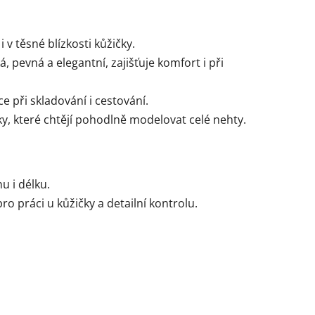
 v těsné blízkosti kůžičky.
á, pevná a elegantní, zajišťuje komfort i při
ce při skladování i cestování.
ky, které chtějí pohodlně modelovat celé nehty.
u i délku.
ro práci u kůžičky a detailní kontrolu.