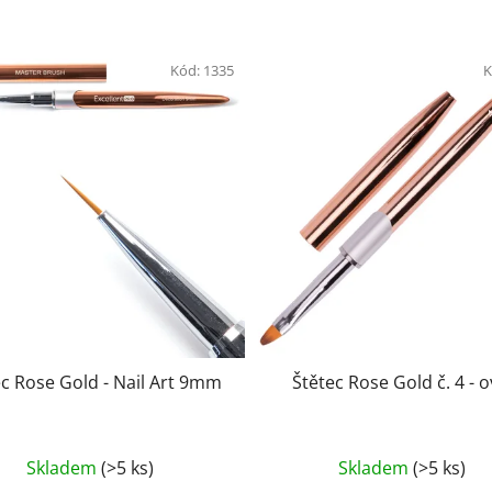
Kód:
1335
K
Štětec Rose Gold - Nail Art 9mm
Štětec Rose Gold č. 4 - o
Průměrné
Skladem
(>5 ks)
Skladem
(>5 ks)
hodnocení