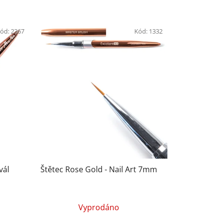
ód:
2367
Kód:
1332
vál
Štětec Rose Gold - Nail Art 7mm
Průměrné
Vyprodáno
hodnocení