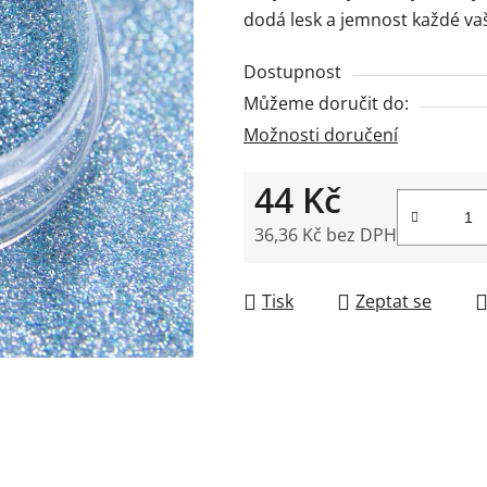
dodá lesk a jemnost každé vaší
5
hvězdiček.
Dostupnost
Můžeme doručit do:
Možnosti doručení
44 Kč
36,36 Kč bez DPH
Měrná cena:
Tisk
Zeptat se