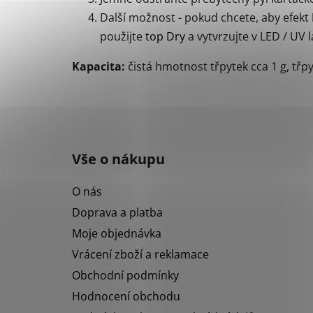
Další možnost - pokud chcete, aby efekt
použijte
top Dry
a vytvrzujte v LED / UV
Kapacita:
čistá hmotnost třpytek cca 1 g, třp
Z
á
Vše o nákupu
p
a
O nás
t
Doprava a platba
í
Moje objednávka
Vrácení zboží a reklamace
Obchodní podmínky
Hodnocení obchodu