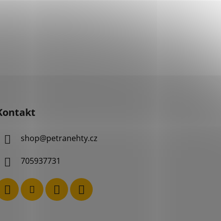
Kontakt
shop
@
petranehty.cz
705937731