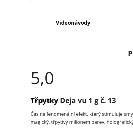
Videonávody
P
5,0
Průměrné
hodnocení
Třpytky
Deja vu 1 g č. 13
1 hodnocení
produktu
je
5,0
Čas na fenomenální efekt, který stimuluje smy
z
5
magický, třpytivý milionem barev, holografic
hvězdiček.