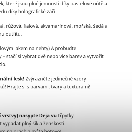
, které jsou plné jemnosti díky pastelové nótě a
u díky holografické záři.
ná, růžová, fialová, akvamarínová, mořská, šedá a
u outfitu.
elovým lakem na nehty) A probuďte
– stačí si vybrat dvě nebo více barev a vytvořit
lo.
nální lesk!
Zvýrazněte jedinečné vzory
 Hrajte si s barvami, tvary a texturami!
í vrstvy) nasypte Deja vu
třpytky.
 vypadat plný šik a ženskosti.
em na prach a máte hotovo!