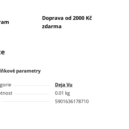
Doprava od 2000 Kč
gram
zdarma
ze
lňkové parametry
gorie
Deja Vu
tnost
0.01 kg
5901636178710