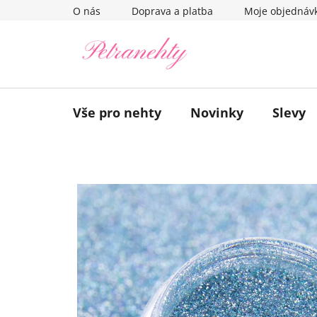
Přejít
O nás
Doprava a platba
Moje objednáv
na
obsah
Vše pro nehty
Novinky
Slevy