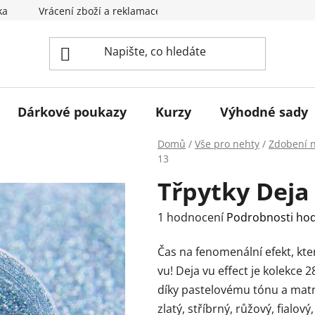
ka
Vrácení zboží a reklamace
Obchodní podmínky
Dárkové poukazy
Kurzy
Výhodné sady
Domů
/
Vše pro nehty
/
Zdobení 
13
Třpytky Deja 
Průměrné
1 hodnocení
Podrobnosti ho
hodnocení
Čas na fenomenální efekt, kte
produktu
vu!
Deja vu effect je kolekce 2
je
díky pastelovému tónu a mat
5,0
zlatý, stříbrný, růžový, fialo
z