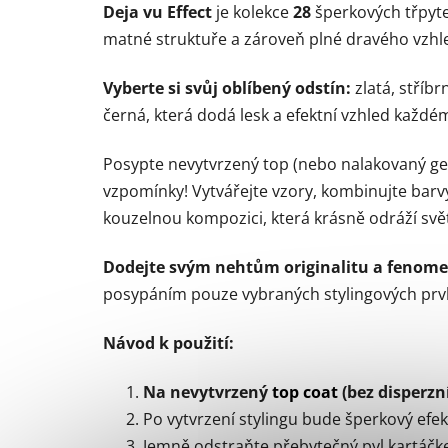
Deja vu Effect
je kolekce
28
šperkových třpytek
matné struktuře a zároveň plné dravého vzhled
Vyberte si svůj oblíbený odstín:
zlatá, stříbr
černá, která dodá lesk a efektní vzhled každém
Posypte nevytvrzený top (nebo nalakovaný g
vzpomínky! Vytvářejte vzory, kombinujte barvy 
kouzelnou kompozici, která krásně odráží svět
Dodejte svým nehtům originalitu a fenome
posypáním pouze vybraných stylingových prvků!
Návod k použití:
Na nevytvrzený
top coat
(bez disperzn
Po vytvrzení stylingu bude šperkový efekt
Jemně odstraňte přebytečný pyl kartáčk