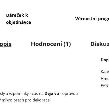
Dáreček k
Věrnostní pro
objednávce
opis
Hodnocení (1)
Disku
Dop
Kate
Hmo
EAN
sly a vzpomínky - čas na
Deja vu
- opravdu
ký mikro prach pro dekorace!