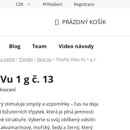
CZK
Přihlášení
Registrace
Hodnocení obchodu
Podmínky ochrany osobních údajů
PRÁZDNÝ KOŠÍK
NÁKUPNÍ
KOŠÍK
Blog
Team
Video návody
na nehty
/
Třpytky
/
Deja Vu
/
Třpytky Deja Vu 1 g č.
Vu 1 g č. 13
dnocení
rý stimuluje smysly a vzpomínky – čas na deja
8 bižuterních třpytek, která je plná jemnosti
né struktuře.
Vyberte si svůj oblíbený odstín:
vý, akvamarínový, mořský, šedý a černý, který