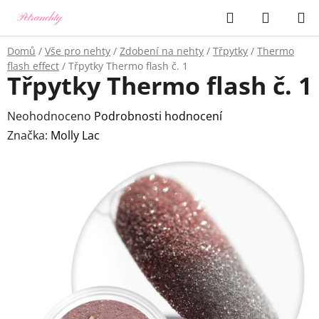
Přejít
Hledat
NÁKUP
na
KOŠÍK
obsah
Domů
/
Vše pro nehty
/
Zdobení na nehty
/
Třpytky
/
Thermo
flash effect
/
Třpytky Thermo flash č. 1
Třpytky Thermo flash č. 1
Průměrné
Neohodnoceno
Podrobnosti hodnocení
hodnocení
Značka:
Molly Lac
produktu
je
0,0
z
5
hvězdiček.