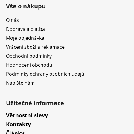
á
Vše o nákupu
p
a
O nás
t
Doprava a platba
í
Moje objednávka
Vrácení zboží a reklamace
Obchodní podmínky
Hodnocení obchodu
Podmínky ochrany osobních údajů
Napište nám
Užitečné informace
Věrnostní slevy
Kontakty
Články