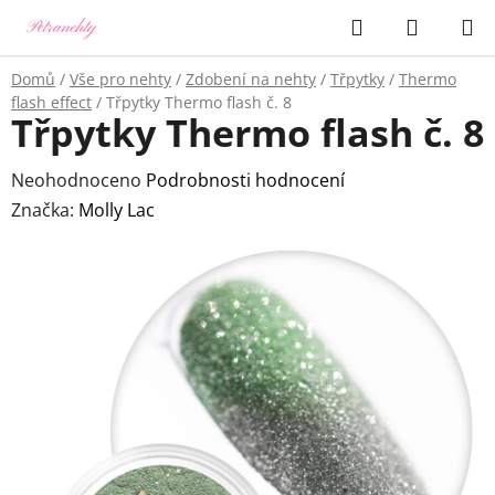
Přejít
Hledat
NÁKUP
na
KOŠÍK
obsah
Domů
/
Vše pro nehty
/
Zdobení na nehty
/
Třpytky
/
Thermo
flash effect
/
Třpytky Thermo flash č. 8
Třpytky Thermo flash č. 8
Průměrné
Neohodnoceno
Podrobnosti hodnocení
hodnocení
Značka:
Molly Lac
produktu
je
0,0
z
5
hvězdiček.