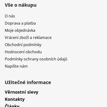
á
Vše o nákupu
p
a
O nás
t
Doprava a platba
í
Moje objednávka
Vrácení zboží a reklamace
Obchodní podmínky
Hodnocení obchodu
Podmínky ochrany osobních údajů
Napište nám
Užitečné informace
Věrnostní slevy
Kontakty
Články