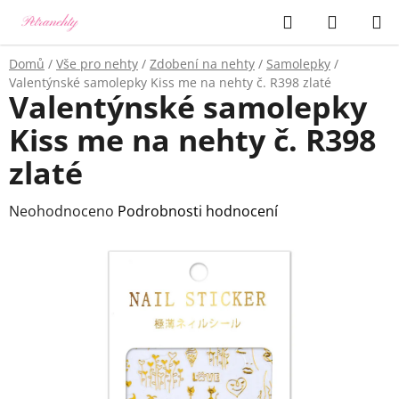
Přejít
Hledat
NÁKUP
na
KOŠÍK
obsah
Domů
/
Vše pro nehty
/
Zdobení na nehty
/
Samolepky
/
Valentýnské samolepky Kiss me na nehty č. R398 zlaté
Valentýnské samolepky
Kiss me na nehty č. R398
zlaté
Průměrné
Neohodnoceno
Podrobnosti hodnocení
hodnocení
produktu
je
0,0
z
5
hvězdiček.