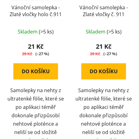
Vánoční samolepka -
Vánoční samolepka -
Zlaté vločky holo č.911
Zlaté vločky č. 911
Skladem
(>5 ks)
Skladem
(>5 ks)
21 Kč
21 Kč
29 Kč
(–27 %)
29 Kč
(–27 %)
DO KOŠÍKU
DO KOŠÍKU
Samolepky na nehty z
Samolepky na nehty z
ultratenké fólie, které se
ultratenké fólie, které se
po aplikaci téměř
po aplikaci téměř
dokonale přizpůsobí
dokonale přizpůsobí
nehtové ploténce a
nehtové ploténce a
neliší se od složitě
neliší se od složitě