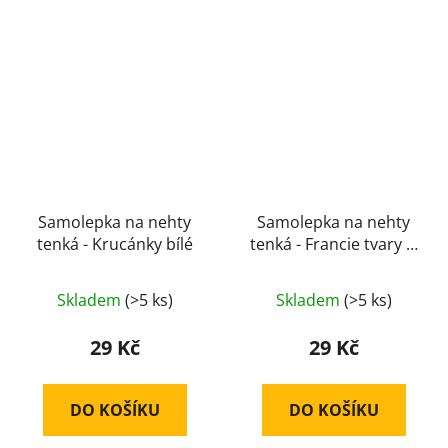
Samolepka na nehty
Samolepka na nehty
tenká - Krucánky bílé
tenká - Francie tvary č.
2035
Průměrné
Skladem
(>5 ks)
Skladem
(>5 ks)
hodnocení
produktu
29 Kč
29 Kč
je
5,0
DO KOŠÍKU
DO KOŠÍKU
z
5