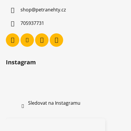
shop
@
petranehty.cz
705937731
Instagram
Sledovat na Instagramu