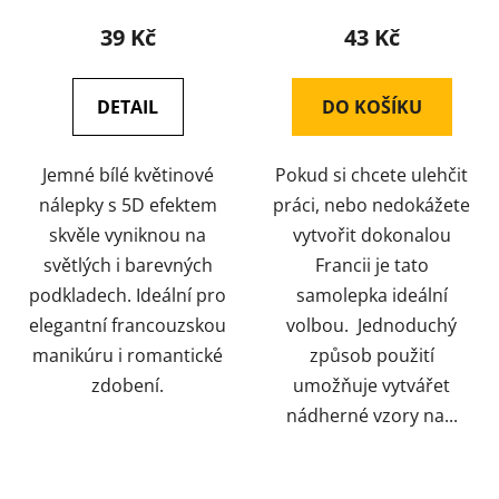
39 Kč
43 Kč
DETAIL
DO KOŠÍKU
Jemné bílé květinové
Pokud si chcete ulehčit
nálepky s 5D efektem
práci, nebo nedokážete
skvěle vyniknou na
vytvořit dokonalou
světlých i barevných
Francii je tato
podkladech. Ideální pro
samolepka ideální
elegantní francouzskou
volbou. Jednoduchý
manikúru i romantické
způsob použití
zdobení.
umožňuje vytvářet
nádherné vzory na...