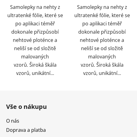
Samolepky na nehty z
Samolepky na nehty z
hvězdiček.
ultratenké fólie, které se
ultratenké fólie, které se
po aplikaci téměř
po aplikaci téměř
dokonale přizpůsobí
dokonale přizpůsobí
nehtové ploténce a
nehtové ploténce a
neliší se od složitě
neliší se od složitě
malovaných
malovaných
vzorů. Široká škála
vzorů. Široká škála
vzorů, unikátní...
vzorů, unikátní...
Z
á
Vše o nákupu
p
a
O nás
t
Doprava a platba
í