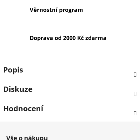
Věrnostní program
Doprava od 2000 Kč zdarma
Popis
Diskuze
Hodnocení
Z
á
Vše o nákupu