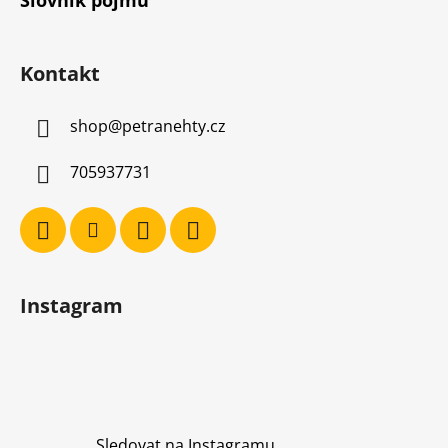
Kontakt
shop
@
petranehty.cz
705937731
Instagram
Sledovat na Instagramu