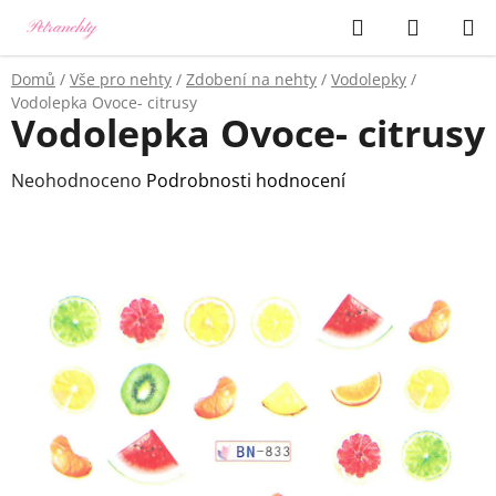
Přejít
Hledat
NÁKUP
na
KOŠÍK
obsah
Domů
/
Vše pro nehty
/
Zdobení na nehty
/
Vodolepky
/
Vodolepka Ovoce- citrusy
Vodolepka Ovoce- citrusy
Průměrné
Neohodnoceno
Podrobnosti hodnocení
hodnocení
produktu
je
0,0
z
5
hvězdiček.