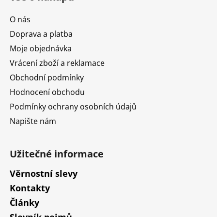
p
a
O nás
t
Doprava a platba
í
Moje objednávka
Vrácení zboží a reklamace
Obchodní podmínky
Hodnocení obchodu
Podmínky ochrany osobních údajů
Napište nám
Užitečné informace
Věrnostní slevy
Kontakty
Články
Slovník pojmů