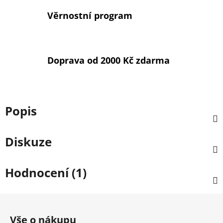
Věrnostní program
Doprava od 2000 Kč zdarma
Popis
Diskuze
Hodnocení (1)
Z
á
Vše o nákupu