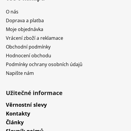
p
a
O nás
t
Doprava a platba
í
Moje objednávka
Vrácení zboží a reklamace
Obchodní podmínky
Hodnocení obchodu
Podmínky ochrany osobních údajů
Napište nám
Užitečné informace
Věrnostní slevy
Kontakty
Články
Slovník pojmů