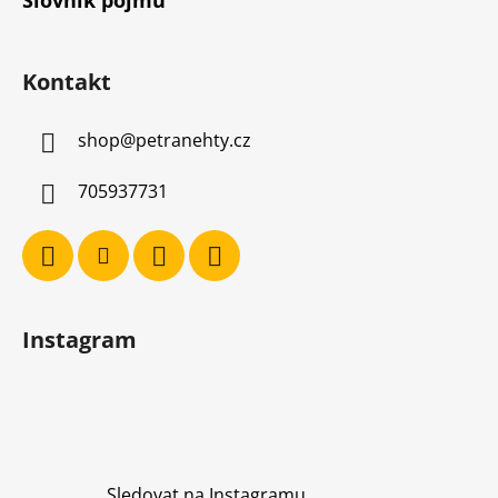
Kontakt
shop
@
petranehty.cz
705937731
Instagram
Sledovat na Instagramu