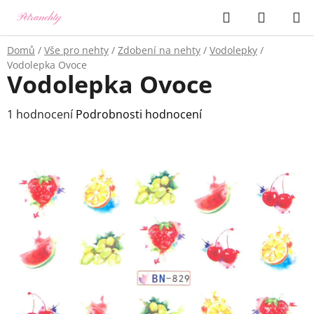
Přejít
Hledat
NÁKUP
na
KOŠÍK
obsah
Domů
/
Vše pro nehty
/
Zdobení na nehty
/
Vodolepky
/
Vodolepka Ovoce
Vodolepka Ovoce
Průměrné
1 hodnocení
Podrobnosti hodnocení
hodnocení
produktu
je
3,0
z
5
hvězdiček.