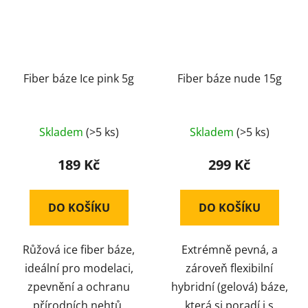
Fiber báze Ice pink 5g
Fiber báze nude 15g
Průměrné
Průměrné
Skladem
(>5 ks)
Skladem
(>5 ks)
hodnocení
hodnocení
produktu
produktu
189 Kč
299 Kč
je
je
5,0
5,0
DO KOŠÍKU
DO KOŠÍKU
z
z
5
5
Růžová ice fiber báze,
Extrémně pevná, a
hvězdiček.
hvězdiček.
ideální pro modelaci,
zároveň flexibilní
zpevnění a ochranu
hybridní (gelová) báze,
přírodních nehtů.
která si poradí i s