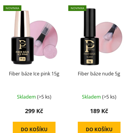
NOVINKA
NOVINKA
Fiber báze Ice pink 15g
Fiber báze nude 5g
Průměrné
Průměrné
Skladem
(>5 ks)
Skladem
(>5 ks)
hodnocení
hodnocení
produktu
produktu
299 Kč
189 Kč
je
je
5,0
5,0
DO KOŠÍKU
DO KOŠÍKU
z
z