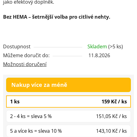
jako efektový doplněk.
Bez HEMA – šetrnější volba pro citlivé nehty.
Dostupnost
Skladem
(>5 ks)
Můžeme doručit do:
11.8.2026
Možnosti doručení
Množstevní sleva
1 ks
159 Kč
/ ks
2 - 4 ks = sleva 5 %
151,05 Kč
/ ks
5 a více ks = sleva 10 %
143,10 Kč
/ ks