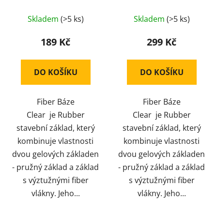
Průměrné
Průměrné
Skladem
(>5 ks)
Skladem
(>5 ks)
hodnocení
hodnocení
produktu
produktu
189 Kč
299 Kč
je
je
5,0
5,0
DO KOŠÍKU
DO KOŠÍKU
z
z
5
5
Fiber Báze
Fiber Báze
hvězdiček.
hvězdiček.
Clear je Rubber
Clear je Rubber
stavební základ, který
stavební základ, který
kombinuje vlastnosti
kombinuje vlastnosti
dvou gelových základen
dvou gelových základen
- pružný základ a základ
- pružný základ a základ
s výztužnými fiber
s výztužnými fiber
vlákny. Jeho...
vlákny. Jeho...