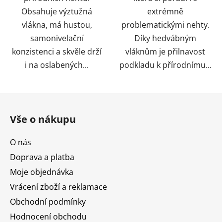
Obsahuje výztužná
extrémně
vlákna, má hustou,
problematickými nehty.
samonivelační
Díky hedvábným
konzistenci a skvěle drží
vláknům je přilnavost
i na oslabených...
podkladu k přírodnímu...
Z
á
Vše o nákupu
p
a
O nás
t
Doprava a platba
í
Moje objednávka
Vrácení zboží a reklamace
Obchodní podmínky
Hodnocení obchodu