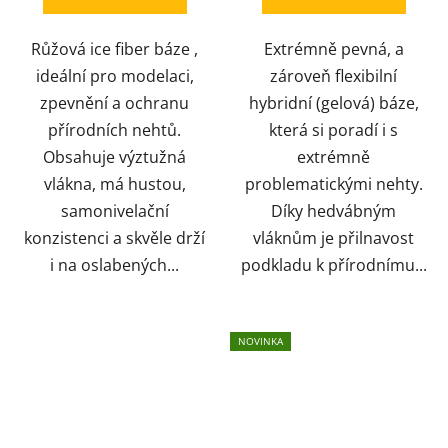
5
5
Růžová ice fiber báze ,
Extrémně pevná, a
hvězdiček.
hvězdiček.
ideální pro modelaci,
zároveň flexibilní
zpevnění a ochranu
hybridní (gelová) báze,
přírodních nehtů.
která si poradí i s
Obsahuje výztužná
extrémně
vlákna, má hustou,
problematickými nehty.
samonivelační
Díky hedvábným
konzistenci a skvěle drží
vláknům je přilnavost
i na oslabených...
podkladu k přírodnímu...
NOVINKA