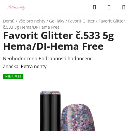
Přejít
Hledat
NÁKUP
na
KOŠÍK
obsah
Domů
/
Vše pro nehty
/
Gel laky
/
Favorit Glitter
/
Favorit Glitter
č.533 5g Hema/DI-Hema Free
Favorit Glitter č.533 5g
Hema/DI-Hema Free
Průměrné
Neohodnoceno
Podrobnosti hodnocení
hodnocení
Značka:
Petra nehty
produktu
HEMA FREE
je
0,0
z
5
hvězdiček.