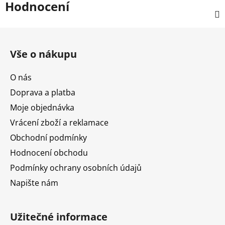
Hodnocení
Z
á
Vše o nákupu
p
a
O nás
t
Doprava a platba
í
Moje objednávka
Vrácení zboží a reklamace
Obchodní podmínky
Hodnocení obchodu
Podmínky ochrany osobních údajů
Napište nám
Užitečné informace