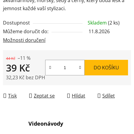
akvamarínový, mořský, šedý a černý, který dodá lesk a
jemnost každé vaší stylizaci.
Dostupnost
Skladem
(2 ks)
Můžeme doručit do:
11.8.2026
Možnosti doručení
–11 %
44 Kč
39 Kč
DO KOŠÍKU
32,23 Kč bez DPH
Měrná cena:
Tisk
Zeptat se
Hlídat
Sdílet
Videonávody