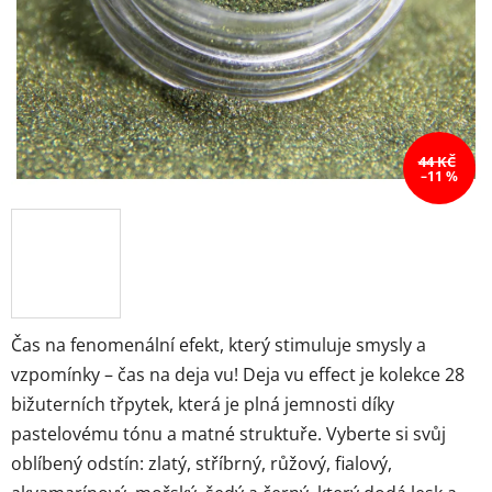
44 KČ
–11 %
Čas na fenomenální efekt, který stimuluje smysly a
vzpomínky – čas na deja vu!
Deja vu effect je kolekce 28
bižuterních třpytek, která je plná jemnosti díky
pastelovému tónu a matné struktuře.
Vyberte si svůj
oblíbený odstín: zlatý, stříbrný, růžový, fialový,