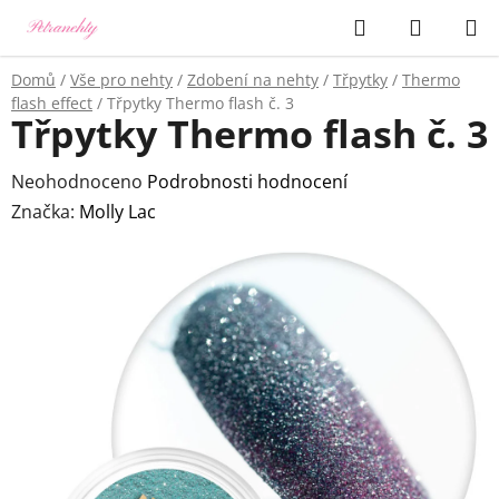
Přejít
Hledat
NÁKUP
na
KOŠÍK
obsah
Domů
/
Vše pro nehty
/
Zdobení na nehty
/
Třpytky
/
Thermo
flash effect
/
Třpytky Thermo flash č. 3
Třpytky Thermo flash č. 3
Průměrné
Neohodnoceno
Podrobnosti hodnocení
hodnocení
Značka:
Molly Lac
produktu
je
0,0
z
5
hvězdiček.