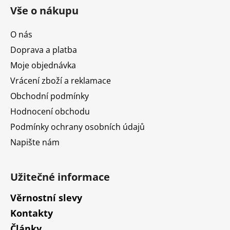
á
Vše o nákupu
p
a
O nás
t
Doprava a platba
í
Moje objednávka
Vrácení zboží a reklamace
Obchodní podmínky
Hodnocení obchodu
Podmínky ochrany osobních údajů
Napište nám
Užitečné informace
Věrnostní slevy
Kontakty
Články